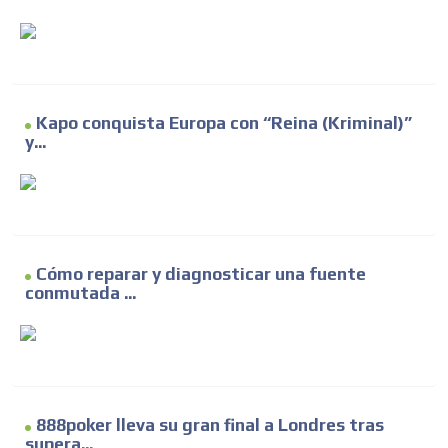
Kapo conquista Europa con “Reina (Kriminal)”
y...
Cómo reparar y diagnosticar una fuente
conmutada ...
888poker lleva su gran final a Londres tras
supera...