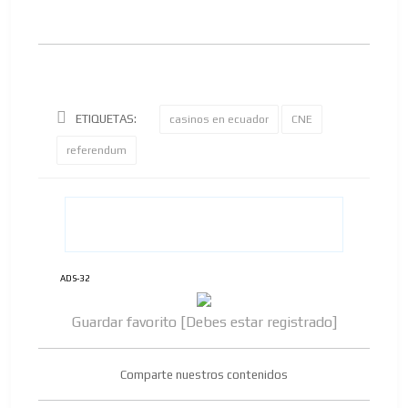
ETIQUETAS:
casinos en ecuador
CNE
referendum
ADS-32
Guardar favorito [Debes estar registrado]
Comparte nuestros contenidos