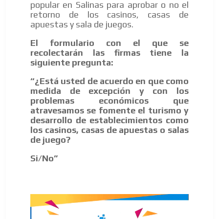
popular en Salinas para aprobar o no el
retorno de los casinos, casas de
apuestas y sala de juegos.
El formulario con el que se
recolectarán las firmas tiene la
siguiente pregunta:
“¿Está usted de acuerdo en que como
medida de excepción y con los
problemas económicos que
atravesamos se fomente el turismo y
desarrollo de establecimientos como
los casinos, casas de apuestas o salas
de juego?
Si/No”