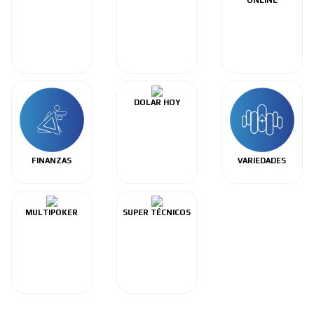
ONLINE
DOLAR HOY
FINANZAS
VARIEDADES
MULTIPOKER
SUPER TÉCNICOS