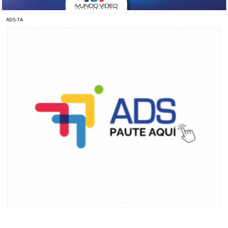
ADS-1A