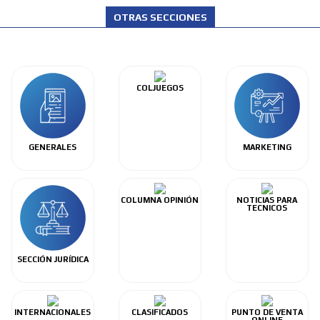
OTRAS SECCIONES
COLJUEGOS
GENERALES
MARKETING
COLUMNA OPINIÓN
NOTICIAS PARA
TECNICOS
SECCIÓN JURÍDICA
INTERNACIONALES
CLASIFICADOS
PUNTO DE VENTA