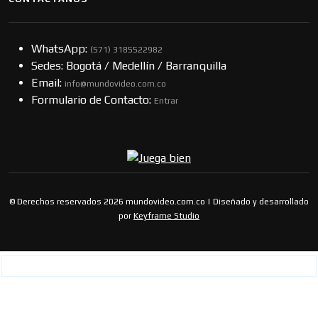
WhatsApp:
(57​​1) 3185522982
Sedes: Bogotá / Medellín / Barranquilla
Email:
info@mundovideo.com.co
Formulario de Contacto:
Entrar
© Derechos reservados 2026 mundovideo.com.co | Diseñado y desarrollado
por
Keyframe Studio