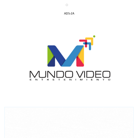
ADS-2A