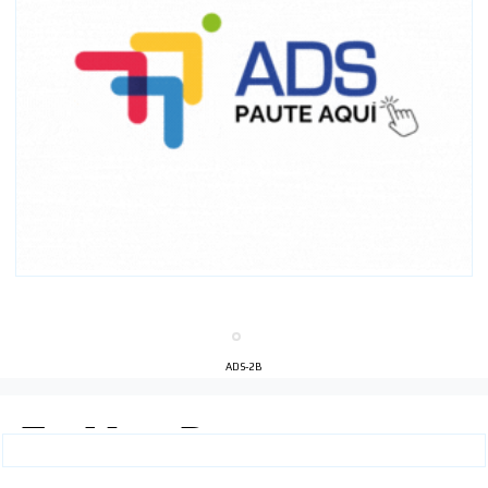
ADS-2B