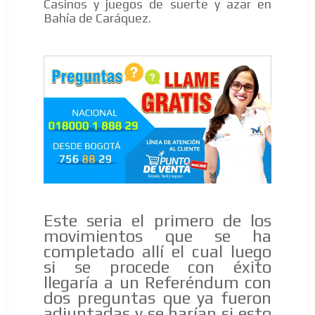
Casinos y juegos de suerte y azar en
Bahía de Caráquez.
ES
Este seria el primero de los
movimientos que se ha
completado allí el cual luego
si se procede con éxito
AR
llegaría a un Referéndum con
dos preguntas que ya fueron
adjuntadas y se harían si esto