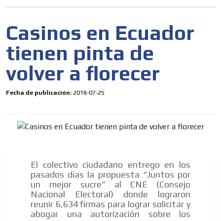
Casinos en Ecuador
tienen pinta de
volver a florecer
Fecha de publicación:
2018-07-25
El colectivo ciudadano entrego en los
pasados días la propuesta “Juntos por
un mejor sucre” al CNE (Consejo
Nacional Electoral) donde lograron
reunir 6,634 firmas para lograr solicitar y
abogar una autorización sobre los