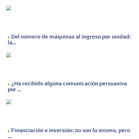
Del número de máquinas al ingreso por unidad:
la...
¿Ha recibido alguna comunicación persuasiva
por ...
Financiación e inversión: no son lo mismo, pero
...