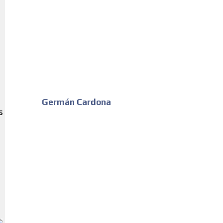
Germán Cardona
S