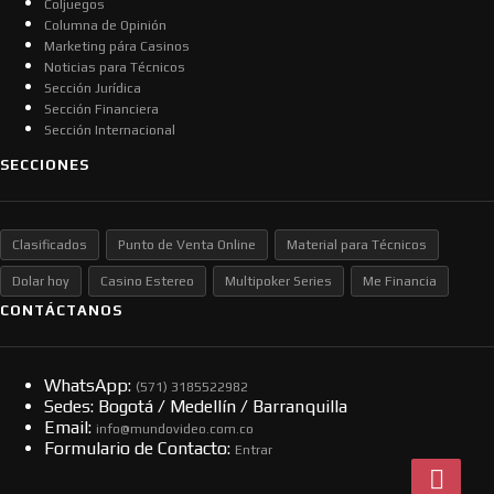
Coljuegos
Columna de Opinión
Marketing pára Casinos
Noticias para Técnicos
Sección Jurídica
Sección Financiera
Sección Internacional
SECCIONES
Clasificados
Punto de Venta Online
Material para Técnicos
Dolar hoy
Casino Estereo
Multipoker Series
Me Financia
CONTÁCTANOS
WhatsApp:
(57​​1) 3185522982
Sedes: Bogotá / Medellín / Barranquilla
Email:
info@mundovideo.com.co
Formulario de Contacto:
Entrar