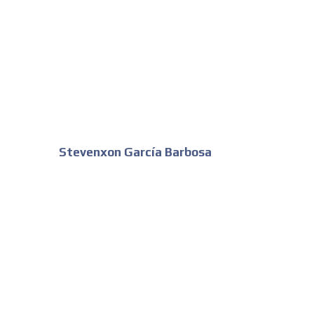
SUPER TÉCNICOS
INTERNACIONALES
CONTACTAR
CONTACTAR
FACEBOOK
Stevenxon García Barbosa
TWITTER
INSTAGRAM
YOUTUBE
ADVERTISEMENT
@