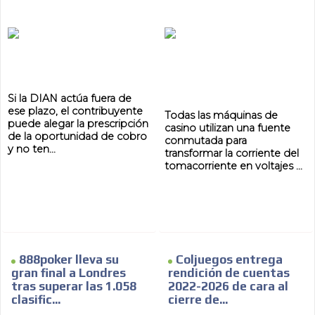
AR
Si la DIAN actúa fuera de
ese plazo, el contribuyente
Todas las máquinas de
puede alegar la prescripción
casino utilizan una fuente
de la oportunidad de cobro
conmutada para
y no ten...
transformar la corriente del
tomacorriente en voltajes ...
888poker lleva su
Coljuegos entrega
gran final a Londres
rendición de cuentas
tras superar las 1.058
2022-2026 de cara al
clasific...
cierre de...