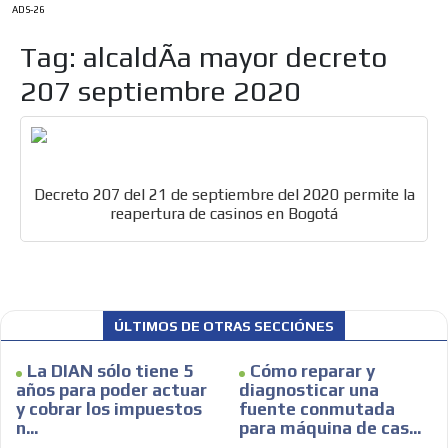
ADS-26
Tag: alcaldÃ­a mayor decreto
207 septiembre 2020
Decreto 207 del 21 de septiembre del 2020 permite la
reapertura de casinos en Bogotá
ÚLTIMOS DE OTRAS SECCIÓNES
ES
La DIAN sólo tiene 5
Cómo reparar y
años para poder actuar
diagnosticar una
y cobrar los impuestos
fuente conmutada
n...
para máquina de cas...