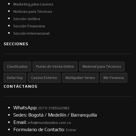
Marketing pára Casinos
Noticias para Técnicos
Sección Jurídica
Sección Financiera
Sección Internacional
SECCIONES
Clasificados
Punto de Venta Online
Material para Técnicos
Dolar hoy
Casino Estereo
Multipoker Series
Me Financia
CONTÁCTANOS
WhatsApp:
(57​​1) 3185522982
Sedes: Bogotá / Medellín / Barranquilla
Email:
info@mundovideo.com.co
Formulario de Contacto:
Entrar