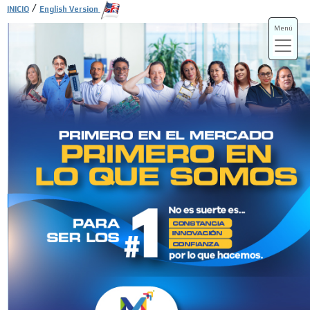
/
INICIO
English Version
Menú
ADS-3A
ADS-3B