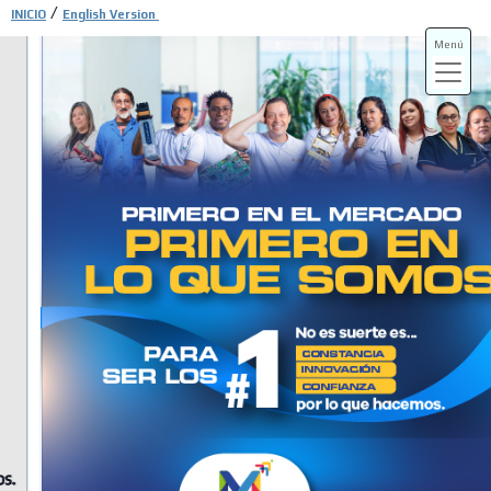
/
INICIO
English Version
Menú
ADS-3A
ADS-3B