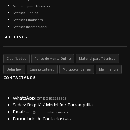
Noticias para Técnicos
Sección Jurídica
Sección Financiera
Sección Internacional
SECCIONES
Clasificados
Punto de Venta Online
Material para Técnicos
Dolar hoy
Casino Estereo
Multipoker Series
Me Financia
CONTÁCTANOS
WhatsApp:
(57​​1) 3185522982
Sedes: Bogotá / Medellín / Barranquilla
Email:
info@mundovideo.com.co
Formulario de Contacto:
Entrar