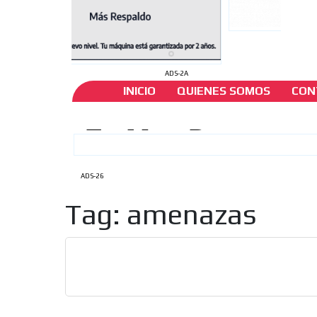
ADS-2A
INICIO
QUIENES SOMOS
CON
ADS-26
Tag: amenazas