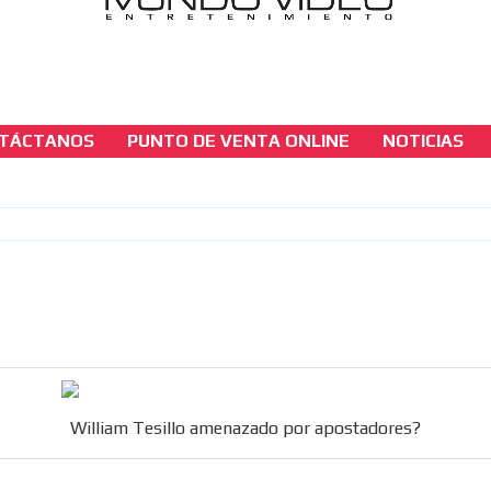
TÁCTANOS
PUNTO DE VENTA ONLINE
NOTICIAS
casinos-colombia-noticias
William Tesillo amenazado por apostadores
[ Cerrar X ]
MVE ADS
William Tesillo amenazado por apostadores?