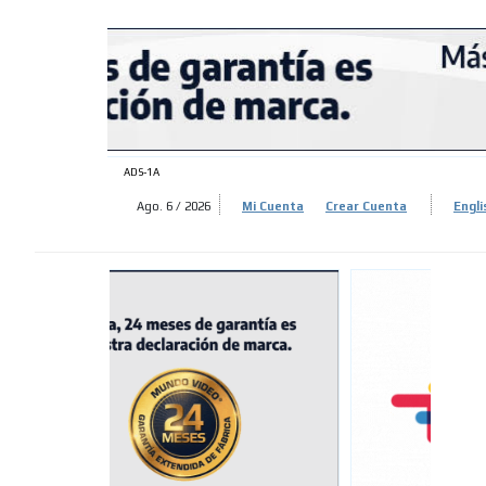
ADS-
ADS-
ADS-1A
Ago. 6 / 2026
Mi Cuenta
Crear Cuenta
Engli