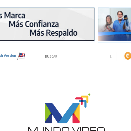
3A
3B
sh Version