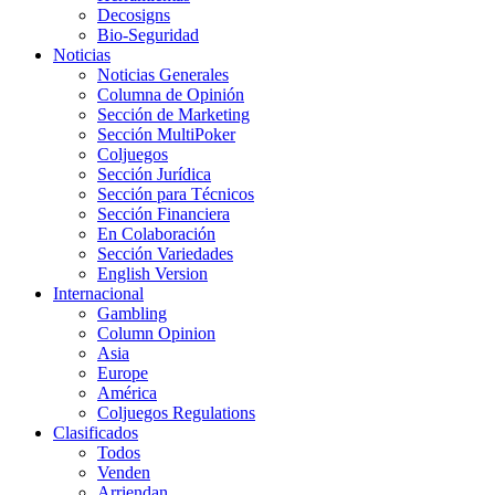
Decosigns
Bio-Seguridad
Noticias
Noticias Generales
Columna de Opinión
Sección de Marketing
Sección MultiPoker
Coljuegos
Sección Jurídica
Sección para Técnicos
Sección Financiera
En Colaboración
Sección Variedades
English Version
Internacional
Gambling
Column Opinion
Asia
Europe
América
Coljuegos Regulations
Clasificados
Todos
Venden
Arriendan