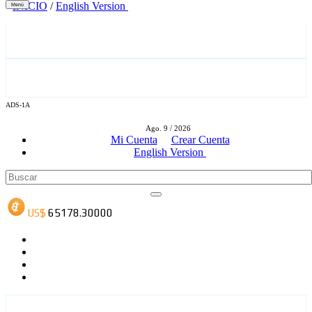
INICIO
/
English Version
Menú
ADS-1A
ADS-3A
Ago. 9 / 2026
Mi Cuenta
Crear Cuenta
English Version
ADS-3B