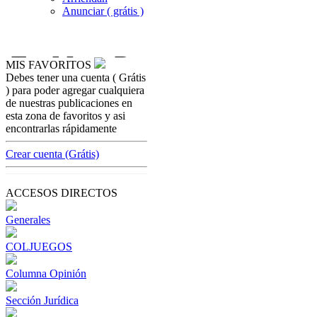
Anunciar ( grátis )
MIS FAVORITOS
Debes tener una cuenta ( Grátis
casinos-colombia-noticias
) para poder agregar cualquiera
Coljuegos regularía peleas de gallos
de nuestras publicaciones en
esta zona de favoritos y asi
[ Cerrar X ]
encontrarlas rápidamente
MVE ADS
Advertisement
Crear cuenta (Grátis)
Advertisement
ACCESOS DIRECTOS
Generales
COLJUEGOS
Columna Opinión
Sección Jurídica