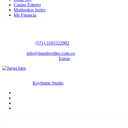
Casino Estereo
Multipoker Series
Me Financia
Contáctanos
WhatsApp:
(57​​1) 3185522982
Sedes: Bogotá / Medellín / Barranquilla
Email:
info@mundovideo.com.co
Formulario de Contacto:
Entrar
© Derechos reservados 2026 mundovideo.com.co | Diseñado y
desarrollado por
Keyframe Studio
Inicio
Terminos y condiciones
La compañia
Contáctanos