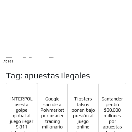
/
INICIO
English Version
ADS-1A
Menú
ADS-2A
ADS-3A
ADS-3B
ADS-2B
ADS-26
Tag: apuestas ilegales
INTERPOL
Google
Tipsters
Santander
asesta
sacude a
falsos
perdió
golpe
Polymarket
ponen bajo
$30.000
global al
por insider
presión al
millones
juego ilegal;
trading
juego
por
5.811
millonario
online
apuestas