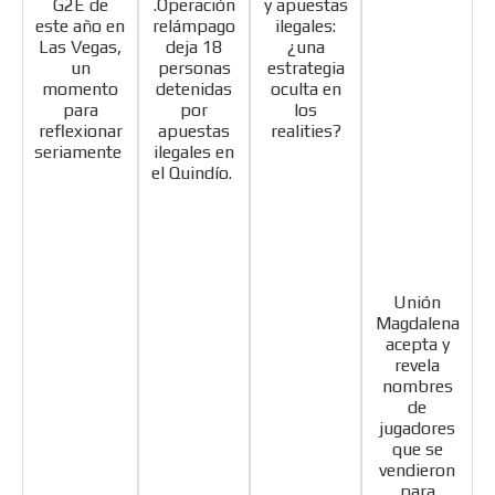
G2E de
.Operación
y apuestas
este año en
relámpago
ilegales:
Las Vegas,
deja 18
¿una
un
personas
estrategia
momento
detenidas
oculta en
para
por
los
reflexionar
apuestas
realities?
seriamente
ilegales en
el Quindío.
ADVERTISEMENT
ADVERTISEMENT
Unión
Magdalena
acepta y
revela
nombres
de
jugadores
que se
vendieron
para