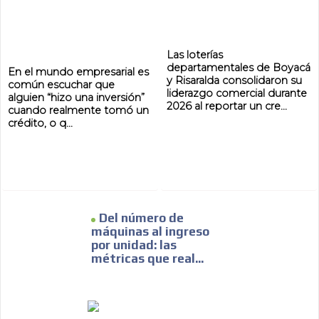
Las loterías
departamentales de Boyacá
En el mundo empresarial es
y Risaralda consolidaron su
común escuchar que
liderazgo comercial durante
alguien “hizo una inversión”
2026 al reportar un cre...
cuando realmente tomó un
crédito, o q...
Del número de
máquinas al ingreso
por unidad: las
métricas que real...
ADVERTISEMENT
ADVERTISEMENT