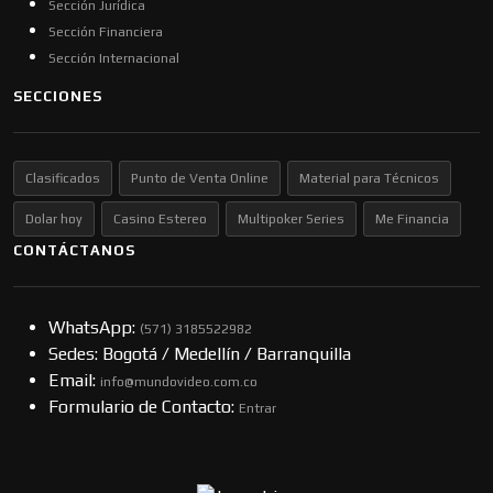
Sección Jurídica
Sección Financiera
Sección Internacional
SECCIONES
Clasificados
Punto de Venta Online
Material para Técnicos
Dolar hoy
Casino Estereo
Multipoker Series
Me Financia
CONTÁCTANOS
WhatsApp:
(57​​1) 3185522982
Sedes: Bogotá / Medellín / Barranquilla
Email:
info@mundovideo.com.co
Formulario de Contacto:
Entrar