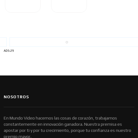
ADS-29
NOSOTROS
En Mundo Video hacemos las cosas de corazón, trabajamos
constantemente en innovación ganadora. Nuestra premisa es
apostar por ti y por tu crecimiento, porque tu confianza es nuestro
premio mayor.