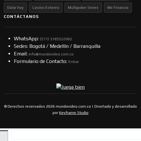
Dolar hoy
Casino Estereo
Multipoker Series
Me Financia
CONTÁCTANOS
WhatsApp:
(57​​1) 3185522982
Sedes: Bogotá / Medellín / Barranquilla
Email:
info@mundovideo.com.co
Formulario de Contacto:
Entrar
© Derechos reservados 2026 mundovideo.com.co | Diseñado y desarrollado
por
Keyframe Studio