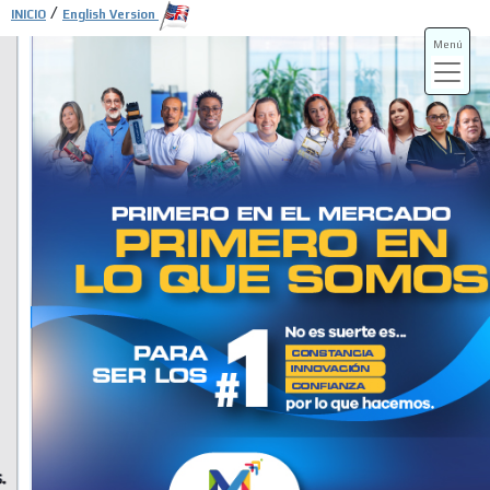
/
INICIO
English Version
Menú
ADS-3A
ADS-3B