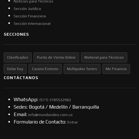
Noticias para Técnicos
Sección Jurídica
Sección Financiera
Sección Internacional
SECCIONES
Clasificados
Punto de Venta Online
Material para Técnicos
Dolar hoy
Casino Estereo
Multipoker Series
Me Financia
CONTÁCTANOS
WhatsApp:
(57​​1) 3185522982
Sedes: Bogotá / Medellín / Barranquilla
Email:
info@mundovideo.com.co
Formulario de Contacto:
Entrar