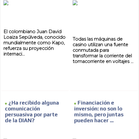
El colombiano Juan David
Loaiza Sepúlveda, conocido
Todas las máquinas de
mundialmente como Kapo,
casino utilizan una fuente
refuerza su proyección
conmutada para
internaci...
transformar la corriente del
tomacorriente en voltajes ...
¿Ha recibido alguna
Financiación e
comunicación
inversión: no son lo
persuasiva por parte
mismo, pero juntas
de la DIAN?
pueden hacer ...