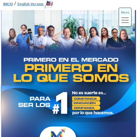
/
INICIO
English Version
Menú
ADS-3A
ADS-3B