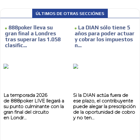
ÚLTIMOS DE OTRAS SECCIÓNES
888poker lleva su
La DIAN sólo tiene 5
gran final a Londres
años para poder actuar
tras superar las 1.058
y cobrar los impuestos
clasific...
n...
La temporada 2026
Si la DIAN actúa fuera de
de 888poker LIVE llegará a
ese plazo, el contribuyente
su punto culminante con la
puede alegar la prescripción
gran final del circuito
de la oportunidad de cobro
en Londr...
y no ten...
ADVERTISEMENT
ADVERTISEMENT