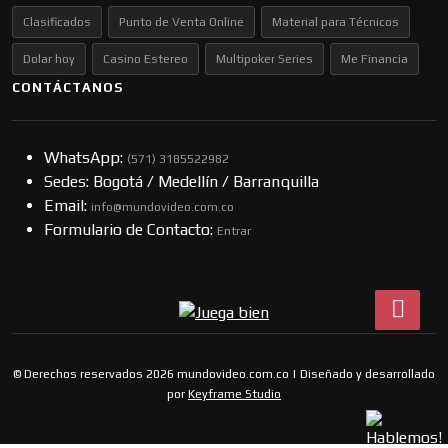
Clasificados
Punto de Venta Online
Material para Técnicos
Dolar hoy
Casino Estereo
Multipoker Series
Me Financia
CONTÁCTANOS
WhatsApp:
(57​​1) 3185522982
Sedes: Bogotá / Medellín / Barranquilla
Email:
info@mundovideo.com.co
Formulario de Contacto:
Entrar
© Derechos reservados 2026 mundovideo.com.co | Diseñado y desarrollado
por
Keyframe Studio