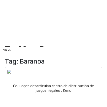
/
INICIO
English Version
ADS-1A
Menú
ADS-2A
ADS-3A
ADS-3B
ADS-2B
ADS-26
Tag: Baranoa
Coljuegos desarticulan centro de distribución de
juegos ilegales , Keno