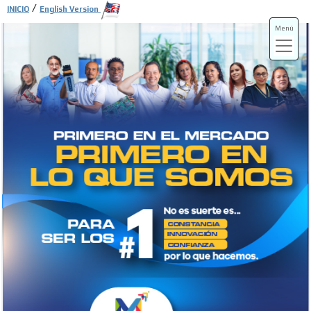
/
INICIO
English Version
Menú
ADS-3A
ADS-3B