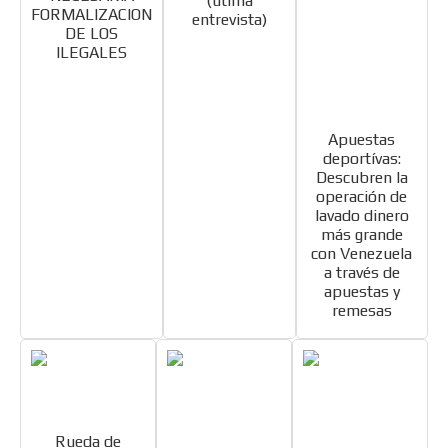
(útima
FORMALIZACION
entrevista)
DE LOS
ILEGALES
Apuestas
deportívas:
ES
Descubren la
operación de
lavado dinero
más grande
con Venezuela
a través de
apuestas y
remesas
AR
Rueda de