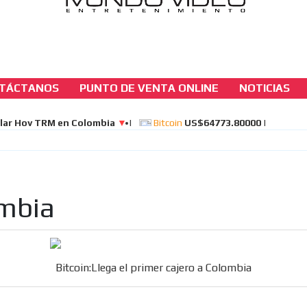
TÁCTANOS
PUNTO DE VENTA ONLINE
NOTICIAS
casinos-colombia-noticias
Bitcoin:Llega el primer cajero a Colombia
[ Cerrar X ]
MVE ADS
ombia
Bitcoin:Llega el primer cajero a Colombia