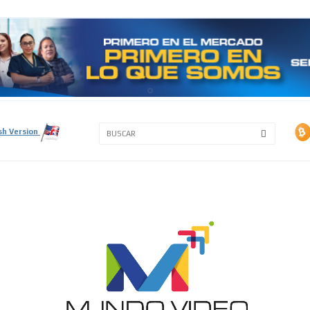
3A
3B
sh Version