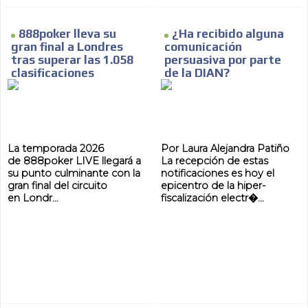
888poker lleva su
¿Ha recibido alguna
gran final a Londres
comunicación
tras superar las 1.058
persuasiva por parte
MVE
ADS
clasificaciones
de la DIAN?
ADVERTISEMENT
MEDIUM
La temporada 2026
Por Laura Alejandra Patiño
de 888poker LIVE llegará a
La recepción de estas
su punto culminante con la
notificaciones es hoy el
gran final del circuito
epicentro de la hiper-
en Londr...
fiscalización electr�...