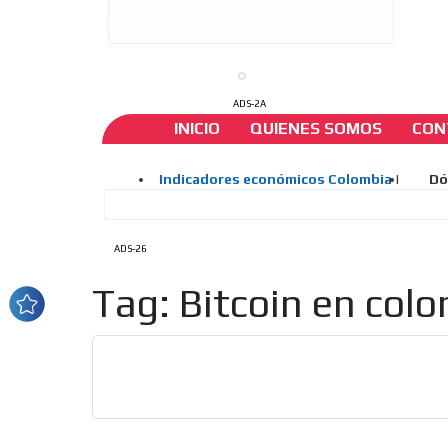
ADS-2A
INICIO
QUIENES SOMOS
CON
ADS-26
Tag: Bitcoin en col