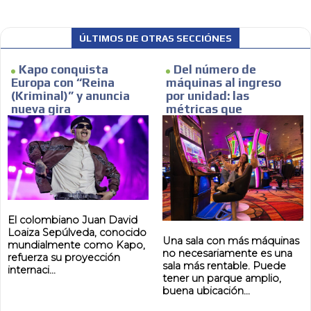
ÚLTIMOS DE OTRAS SECCIÓNES
Kapo conquista
Del número de
Europa con “Reina
máquinas al ingreso
(Kriminal)” y anuncia
por unidad: las
nueva gira
métricas que
realmente describen
una sala
El colombiano Juan David
Loaiza Sepúlveda, conocido
Una sala con más máquinas
mundialmente como Kapo,
no necesariamente es una
refuerza su proyección
sala más rentable. Puede
internaci...
tener un parque amplio,
buena ubicación...