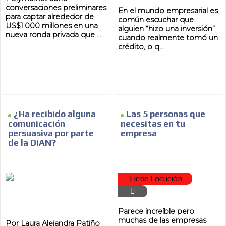
conversaciones preliminares
En el mundo empresarial es
para captar alrededor de
común escuchar que
US$1.000 millones en una
alguien “hizo una inversión”
nueva ronda privada que ...
cuando realmente tomó un
crédito, o q...
ES
¿Ha recibido alguna
Las 5 personas que
comunicación
necesitas en tu
persuasiva por parte
empresa
de la DIAN?
Tiene Locución
AR
Parece increíble pero
muchas de las empresas
Por Laura Alejandra Patiño