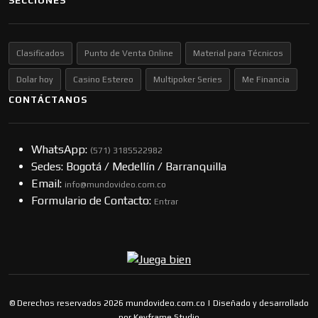
SECCIONES
Clasificados
Punto de Venta Online
Material para Técnicos
Dolar hoy
Casino Estereo
Multipoker Series
Me Financia
CONTÁCTANOS
WhatsApp:
(57​​1) 3185522982
Sedes: Bogotá / Medellín / Barranquilla
Email:
info@mundovideo.com.co
Formulario de Contacto:
Entrar
© Derechos reservados 2026 mundovideo.com.co | Diseñado y desarrollado
por
Keyframe Studio