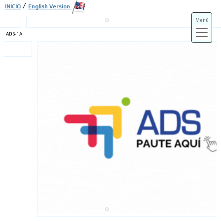
/
INICIO
English Version
Menú
ADS-1A
ADS-3A
ADS-3B