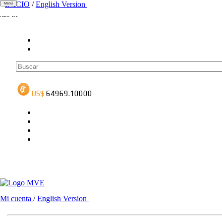
INICIO
/
English Version
Menú
ADS-1A
ADS-3A
ADS-3B
Mi cuenta
/
English Version