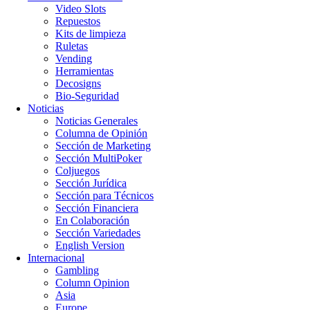
Video Slots
Repuestos
Kits de limpieza
Ruletas
Vending
Herramientas
Decosigns
Bio-Seguridad
Noticias
Noticias Generales
Columna de Opinión
Sección de Marketing
Sección MultiPoker
Coljuegos
Sección Jurídica
Sección para Técnicos
Sección Financiera
En Colaboración
Sección Variedades
English Version
Internacional
Gambling
Column Opinion
Asia
Europe