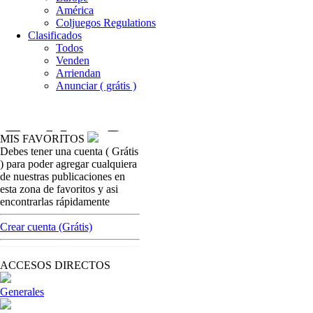
América
Coljuegos Regulations
Clasificados
Todos
Venden
Arriendan
Anunciar ( grátis )
MIS FAVORITOS
Debes tener una cuenta ( Grátis
columna-opinion
) para poder agregar cualquiera
Porque compra
de nuestras publicaciones en
esta zona de favoritos y asi
[ Cerrar X ]
encontrarlas rápidamente
MVE ADS
Advertisement
Crear cuenta (Grátis)
Advertisement
ACCESOS DIRECTOS
Generales