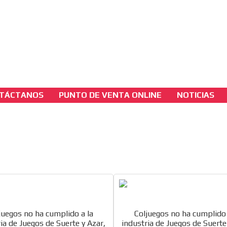
3A
sh Version
3B
TÁCTANOS
PUNTO DE VENTA ONLINE
NOTICIAS
seccion-juridica
Coljuegos no ha cumplido a la industria de
Juegos de Suerte y Azar, fuerte comunicado
Agremiaciones
[ Cerrar X ]
MVE ADS
juegos no ha cumplido a la
Coljuegos no ha cumplido 
ia de Juegos de Suerte y Azar,
industria de Juegos de Suerte