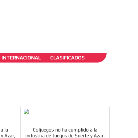
ADS-2B
INTERNACIONAL
CLASIFICADOS
 de
a la
Coljuegos no ha cumplido a la
 y Azar,
industria de Juegos de Suerte y Azar,