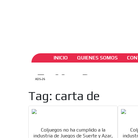
ADS-1A
ADS-
Ago. 8 / 2026
Mi Cuenta
Crear Cuenta
Engli
ADS-
ADS-2A
INICIO
QUIENES SOMOS
CON
ADS-26
Tag: carta de
Coljuegos no ha cumplido a la
Col
industria de Juegos de Suerte y Azar,
industr