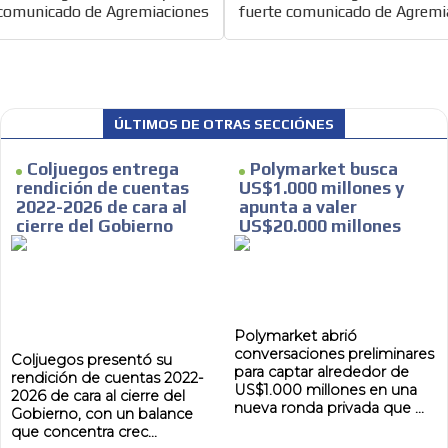
 comunicado de Agremiaciones
fuerte comunicado de Agremi
ÚLTIMOS DE OTRAS SECCIÓNES
Coljuegos entrega
Polymarket busca
rendición de cuentas
US$1.000 millones y
2022-2026 de cara al
apunta a valer
cierre del Gobierno
US$20.000 millones
MVE
ADS
ADVERTISEMENT
Polymarket abrió
MEDIUM
conversaciones preliminares
Coljuegos presentó su
para captar alrededor de
rendición de cuentas 2022-
US$1.000 millones en una
2026 de cara al cierre del
nueva ronda privada que ...
Gobierno, con un balance
que concentra crec...