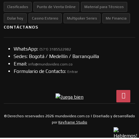
Clasificados
Punto de Venta Online
Material para Técnicos
Dolar hoy
Casino Estereo
Multipoker Series
Me Financia
CONTÁCTANOS
WhatsApp:
(57​​1) 3185522982
Sedes: Bogotá / Medellín / Barranquilla
Email:
info@mundovideo.com.co
Formulario de Contacto:
Entrar
© Derechos reservados 2026 mundovideo.com.co | Diseñado y desarrollado
por
Keyframe Studio