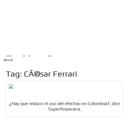
/
INICIO
English Version
ADS-1A
Menú
ADS-2A
ADS-3A
ADS-3B
ADS-2B
ADS-26
Tag: CÃ©sar Ferrari
¿Hay que reducir el uso del efectivo en Colombia?, dice
Superfinanciera.