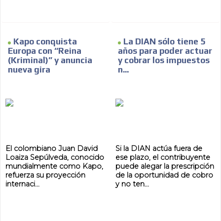
ES
Kapo conquista
La DIAN sólo tiene 5
Europa con “Reina
años para poder actuar
(Kriminal)” y anuncia
y cobrar los impuestos
nueva gira
n...
AR
El colombiano Juan David
Si la DIAN actúa fuera de
Loaiza Sepúlveda, conocido
ese plazo, el contribuyente
mundialmente como Kapo,
puede alegar la prescripción
refuerza su proyección
de la oportunidad de cobro
internaci...
y no ten...