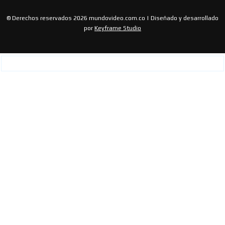
© Derechos reservados 2026 mundovideo.com.co | Diseñado y desarrollado
por
Keyframe Studio