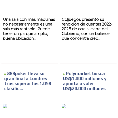
Una sala con más máquinas
Coljuegos presentó su
no necesariamente es una
rendición de cuentas 2022-
sala más rentable. Puede
2026 de cara al cierre del
tener un parque amplio,
Gobierno, con un balance
buena ubicación...
que concentra crec...
888poker lleva su
Polymarket busca
gran final a Londres
US$1.000 millones y
tras superar las 1.058
apunta a valer
clasific...
US$20.000 millones