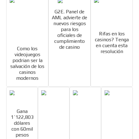
G2E. Panel de
AML advierte de
nuevos riesgos
para los
Rifas en los
oficiales de
casinos? Tenga
cumplimiento
en cuenta esta
de casino
Como los
resolución
videojuegos
podrian ser la
salvación de los
casinos
modernos
Gana
1`122,803
dólares
con 60mil
pesos