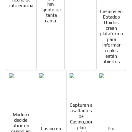
hay
intolerancia
"gente pa
Casinos en
´tanta
Estados
cama
Unidos
crean
plataforma
para
informar
cuales
están
abiertos
Capturan a
asaltantes
Maduro
de
decide
Casino,por
abrir un
plan
Casino en
Por
casino en