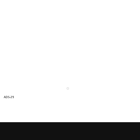
ADS-29