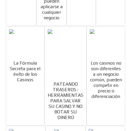
pueden
aplicarse a
cualquier
negocio
La Fórmula
Los casinos no
Secreta para el
son diferentes
éxito de los
a un negocio
Casinos
común, pueden
PATEANDO
competir en
TRASEROS :
precio o
HERRAMIENTAS
diferenciación
PARA SALVAR
SU CASINO Y NO
BOTAR SU
DINERO