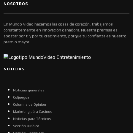
NOSOTROS
En Mundo Video hacemos las cosas de corazón, trabajamos
constantemente en innovación ganadora. Nuestra premisa es
apostar por ti y por tu crecimiento, porque tu confianza es nuestro
premio mayor.
NOTICIAS
Noticias generales
Coljuegos
Columna de Opinión
Marketing pára Casinos
Noticias para Técnicos
Sección Jurídica
Sección Financiera