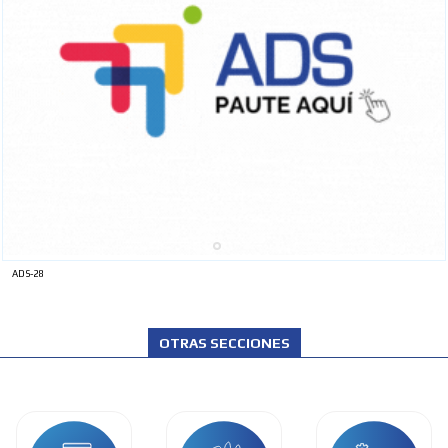
ADS-28
OTRAS SECCIONES