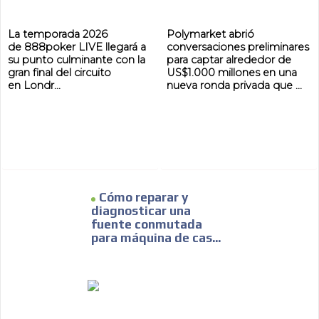
La temporada 2026
Polymarket abrió
de 888poker LIVE llegará a
conversaciones preliminares
su punto culminante con la
para captar alrededor de
gran final del circuito
US$1.000 millones en una
en Londr...
nueva ronda privada que ...
Cómo reparar y
diagnosticar una
fuente conmutada
para máquina de cas...