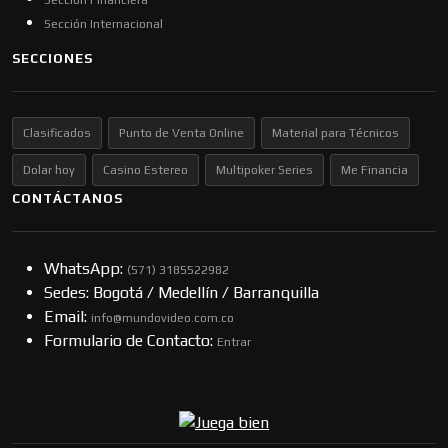
Sección Internacional
SECCIONES
Clasificados
Punto de Venta Online
Material para Técnicos
Dolar hoy
Casino Estereo
Multipoker Series
Me Financia
CONTÁCTANOS
WhatsApp:
(57​​1) 3185522982
Sedes: Bogotá / Medellín / Barranquilla
Email:
info@mundovideo.com.co
Formulario de Contacto:
Entrar