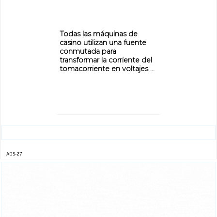
Todas las máquinas de
casino utilizan una fuente
conmutada para
transformar la corriente del
tomacorriente en voltajes ...
ADS-27