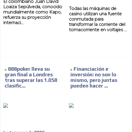
El colombiano Juan David
Loaiza Sepúlveda, conocido
Todas las máquinas de
mundialmente como Kapo,
casino utilizan una fuente
refuerza su proyección
conmutada para
internaci...
transformar la corriente del
tomacorriente en voltajes ...
ES
888poker lleva su
Financiación e
gran final a Londres
inversión: no son lo
tras superar las 1.058
mismo, pero juntas
clasific...
pueden hacer ...
AR