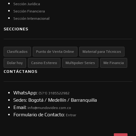
Sección Jurídica
Sección Financiera
Sección Internacional
SECCIONES
Clasificados
Punto de Venta Online
Material para Técnicos
Dolar hoy
Casino Estereo
Multipoker Series
Me Financia
CONTÁCTANOS
WhatsApp:
(57​​1) 3185522982
Sedes: Bogotá / Medellín / Barranquilla
Email:
info@mundovideo.com.co
Formulario de Contacto:
Entrar