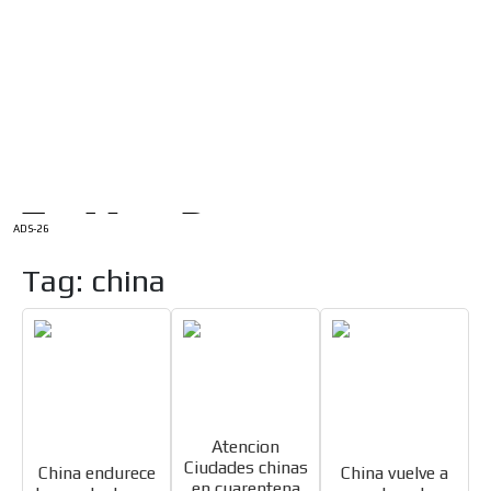
/
INICIO
English Version
ADS-1A
Menú
ADS-2A
ADS-3A
ADS-3B
ADS-2B
ADS-26
Tag: china
Atencion
Ciudades chinas
China endurece
China vuelve a
en cuarentena