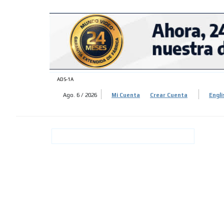
ADS-
ADS-
ADS-1A
Ago. 6 / 2026
Mi Cuenta
Crear Cuenta
Engli