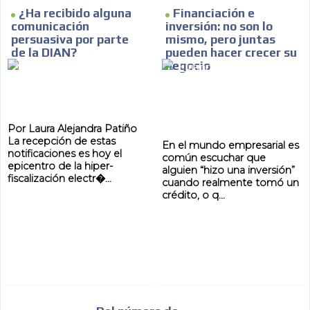
¿Ha recibido alguna
Financiación e
comunicación
inversión: no son lo
persuasiva por parte
mismo, pero juntas
de la DIAN?
pueden hacer crecer su
MVE
negocio
ADS
ADVERTISEMENT
MEDIUM
Por Laura Alejandra Patiño
La recepción de estas
En el mundo empresarial es
notificaciones es hoy el
común escuchar que
epicentro de la hiper-
alguien “hizo una inversión”
fiscalización electr�...
cuando realmente tomó un
crédito, o q...