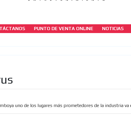
TÁCTANOS
PUNTO DE VENTA ONLINE
NOTICIAS
casinos-colombia-noticias
COVID-19 Camboya uno de los lugares más
prometedores de la industria va en caída lib
[ Cerrar X ]
rus
MVE ADS
boya uno de los lugares más prometedores de la industria va e