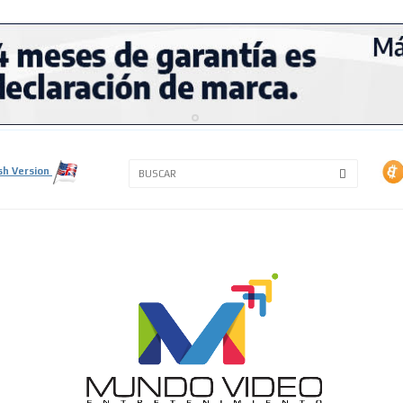
3A
3B
sh Version