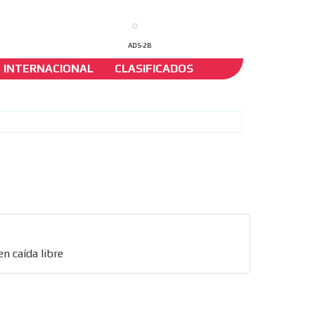
ADS-2B
INTERNACIONAL
CLASIFICADOS
re
n caída libre