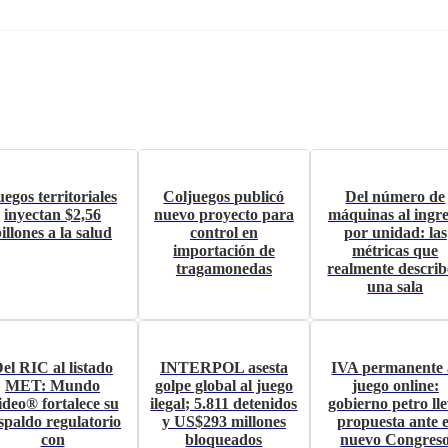
uegos territoriales
Coljuegos publicó
Del número de
inyectan $2,56
nuevo proyecto para
máquinas al ingr
illones a la salud
control en
por unidad: las
importación de
métricas que
tragamonedas
realmente descri
una sala
el RIC al listado
INTERPOL asesta
IVA permanente 
MET: Mundo
golpe global al juego
juego online:
ideo® fortalece su
ilegal; 5.811 detenidos
gobierno petro ll
spaldo regulatorio
y US$293 millones
propuesta ante e
con
bloqueados
nuevo Congres