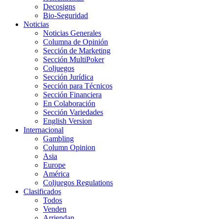
Decosigns
Bio-Seguridad
Noticias
Noticias Generales
Columna de Opinión
Sección de Marketing
Sección MultiPoker
Coljuegos
Sección Jurídica
Sección para Técnicos
Sección Financiera
En Colaboración
Sección Variedades
English Version
Internacional
Gambling
Column Opinion
Asia
Europe
América
Coljuegos Regulations
Clasificados
Todos
Venden
Arriendan