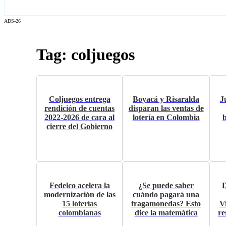
ADS-26
Tag: coljuegos
Coljuegos entrega
Boyacá y Risaralda
J
rendición de cuentas
disparan las ventas de
2022-2026 de cara al
lotería en Colombia
b
cierre del Gobierno
Fedelco acelera la
¿Se puede saber
D
modernización de las
cuándo pagará una
15 loterías
tragamonedas? Esto
V
colombianas
dice la matemática
re