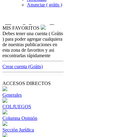
Anunciar ( grátis )
MIS FAVORITOS
Debes tener una cuenta ( Grátis
coljuegoseice
) para poder agregar cualquiera
Coljuegos ent
de nuestras publicaciones en
Gobierno
esta zona de favoritos y asi
encontrarlas rápidamente
[ Cerrar X ]
MVE ADS
Crear cuenta (Grátis)
Advertisement
Advertisement
ACCESOS DIRECTOS
Generales
COLJUEGOS
Columna Opinión
Sección Jurídica