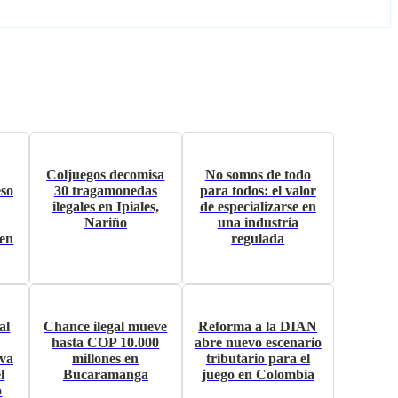
Coljuegos decomisa
No somos de todo
eso
30 tragamonedas
para todos: el valor
ilegales en Ipiales,
de especializarse en
Nariño
una industria
ben
regulada
al
Chance ilegal mueve
Reforma a la DIAN
hasta COP 10.000
abre nuevo escenario
eva
millones en
tributario para el
l
Bucaramanga
juego en Colombia
o