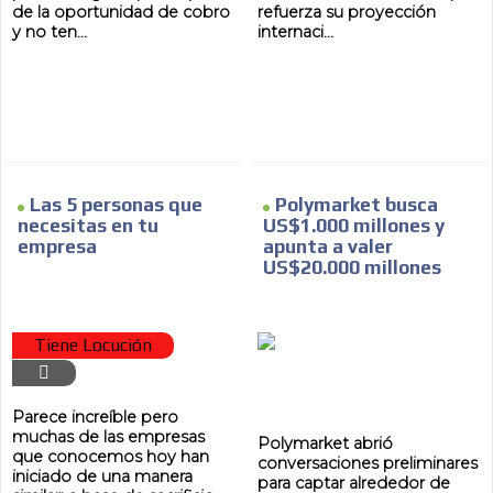
de la oportunidad de cobro
refuerza su proyección
y no ten...
internaci...
ES
Las 5 personas que
Polymarket busca
necesitas en tu
US$1.000 millones y
AR
empresa
apunta a valer
US$20.000 millones
Tiene Locución
Parece increíble pero
muchas de las empresas
Polymarket abrió
que conocemos hoy han
conversaciones preliminares
iniciado de una manera
para captar alrededor de