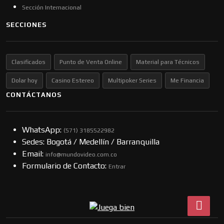
Sección Internacional
SECCIONES
Clasificados
Punto de Venta Online
Material para Técnicos
Dolar hoy
Casino Estereo
Multipoker Series
Me Financia
CONTÁCTANOS
WhatsApp:
(57​​1) 3185522982
Sedes: Bogotá / Medellín / Barranquilla
Email:
info@mundovideo.com.co
Formulario de Contacto:
Entrar