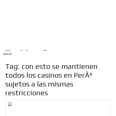
/
INICIO
English Version
ADS-1A
Menú
ADS-2A
ADS-3A
ADS-3B
ADS-2B
ADS-26
Tag: con esto se mantienen
todos los casinos en PerÃº
sujetos a las mismas
restricciones