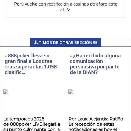
Perú vuelve con restricción a casinos de aforo este
2022
ÚLTIMOS DE OTRAS SECCIÓNES
888poker lleva su
¿Ha recibido alguna
gran final a Londres
comunicación
tras superar las 1.058
persuasiva por parte
clasific...
de la DIAN?
La temporada 2026
Por Laura Alejandra Patiño
ADVERTISEMENT
de 888poker LIVE llegará a
La recepción de estas
su punto culminante con la
notificaciones es hoy el