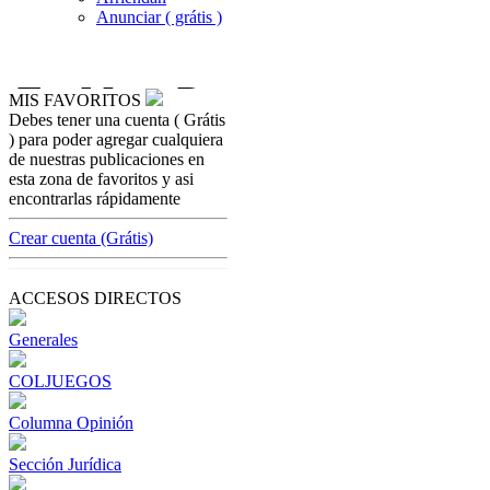
Anunciar ( grátis )
MIS FAVORITOS
Debes tener una cuenta ( Grátis
seccion-juridica
) para poder agregar cualquiera
Consejo de Estado anula circular Externa
de nuestras publicaciones en
20191000000066 del 2019 de Coljuegos
esta zona de favoritos y asi
encontrarlas rápidamente
[ Cerrar X ]
MVE ADS
Crear cuenta (Grátis)
Advertisement
Advertisement
ACCESOS DIRECTOS
Generales
COLJUEGOS
Columna Opinión
Sección Jurídica