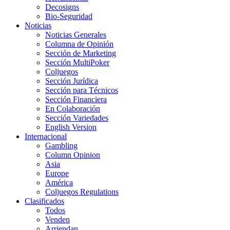
Decosigns
Bio-Seguridad
Noticias
Noticias Generales
Columna de Opinión
Sección de Marketing
Sección MultiPoker
Coljuegos
Sección Jurídica
Sección para Técnicos
Sección Financiera
En Colaboración
Sección Variedades
English Version
Internacional
Gambling
Column Opinion
Asia
Europe
América
Coljuegos Regulations
Clasificados
Todos
Venden
Arriendan