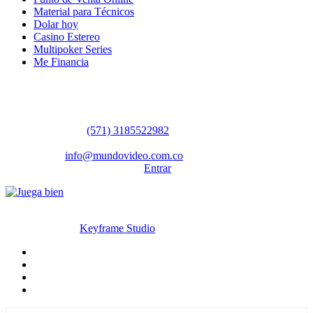
Material para Técnicos
Dolar hoy
Casino Estereo
Multipoker Series
Me Financia
Contáctanos
WhatsApp:
(57​​1) 3185522982
Sedes: Bogotá / Medellín / Barranquilla
Email:
info@mundovideo.com.co
Formulario de Contacto:
Entrar
© Derechos reservados 2026 mundovideo.com.co | Diseñado y
desarrollado por
Keyframe Studio
Inicio
Terminos y condiciones
La compañia
Contáctanos