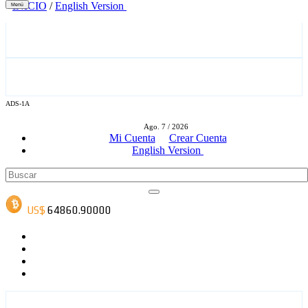
INICIO
/
English Version
Menú
ADS-1A
ADS-3A
Ago. 7 / 2026
Mi Cuenta
Crear Cuenta
English Version
ADS-3B