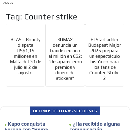
ADS-26
Tag: Counter strike
BLAST Bounty
3DMAX
El StarLadder
disputa
denuncia un
Budapest Major
US$1,15
fraude cercano
2025 prepara
millones en
al millón en CS2:
un espectáculo
Malta del 30 de
“desaparecieron
histórico para
julio al 2 de
premios y
los fans de
agosto
dinero de
Counter-Strike
stickers”
2
ES
ÚLTIMOS DE OTRAS SECCIÓNES
Kapo conquista
¿Ha recibido alguna
Europa con “Reina
comunicación
AR