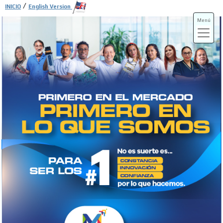
/
INICIO
English Version
Menú
ADS-3A
ADS-3B