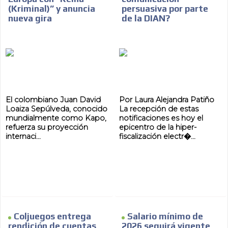
(Kriminal)” y anuncia
persuasiva por parte
nueva gira
de la DIAN?
El colombiano Juan David
Por Laura Alejandra Patiño
Loaiza Sepúlveda, conocido
La recepción de estas
mundialmente como Kapo,
notificaciones es hoy el
refuerza su proyección
epicentro de la hiper-
internaci...
fiscalización electr�...
Coljuegos entrega
Salario mínimo de
rendición de cuentas
2026 seguirá vigente