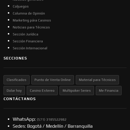
Coljuegos
Columna de Opinión
Marketing pára Casinos
Noticias para Técnicos
Sección Jurídica
Sección Financiera
Sección Internacional
SECCIONES
Clasificados
Punto de Venta Online
Material para Técnicos
Dolar hoy
Casino Estereo
Multipoker Series
Me Financia
CONTÁCTANOS
WhatsApp:
(57​​1) 3185522982
Sedes: Bogotá / Medellín / Barranquilla