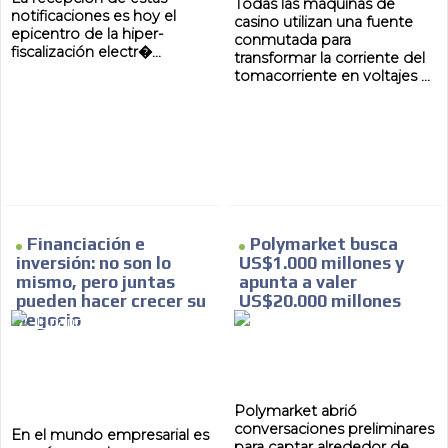
Todas las máquinas de
notificaciones es hoy el
casino utilizan una fuente
epicentro de la hiper-
conmutada para
fiscalización electr�...
transformar la corriente del
tomacorriente en voltajes ...
MVE
ADS
ADVERTISEMENT
MEDIUM
Financiación e
Polymarket busca
inversión: no son lo
US$1.000 millones y
mismo, pero juntas
apunta a valer
pueden hacer crecer su
US$20.000 millones
negocio
Polymarket abrió
conversaciones preliminares
En el mundo empresarial es
para captar alrededor de