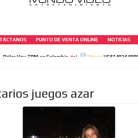
TÁCTANOS
PUNTO DE VENTA ONLINE
NOTICIAS
casinos-colombia-noticias
Entrevista a una operadora de Juegos de Sue
Azar -Medellín –
[ Cerrar X ]
arios juegos azar
MVE ADS