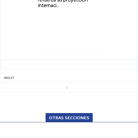
refuerza su proyección
internaci...
ADS-27
OTRAS SECCIONES