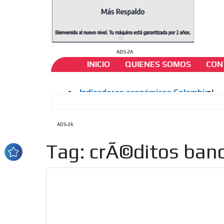
ADS-2A
INICIO
QUIENES SOMOS
CON
ADS-26
Tag: crÃ©ditos banc