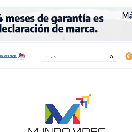
3A
3B
sh Version