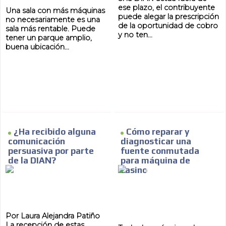
ese plazo, el contribuyente
Una sala con más máquinas
puede alegar la prescripción
no necesariamente es una
de la oportunidad de cobro
sala más rentable. Puede
y no ten...
tener un parque amplio,
buena ubicación...
¿Ha recibido alguna
Cómo reparar y
comunicación
diagnosticar una
persuasiva por parte
fuente conmutada
de la DIAN?
para máquina de
casino
Por Laura Alejandra Patiño
La recepción de estas