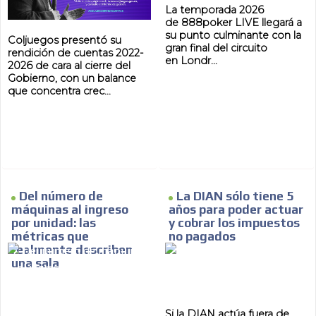
La temporada 2026
de 888poker LIVE llegará a
su punto culminante con la
Coljuegos presentó su
gran final del circuito
rendición de cuentas 2022-
en Londr...
2026 de cara al cierre del
Gobierno, con un balance
que concentra crec...
Del número de
La DIAN sólo tiene 5
máquinas al ingreso
años para poder actuar
por unidad: las
y cobrar los impuestos
métricas que
no pagados
realmente describen
una sala
Si la DIAN actúa fuera de