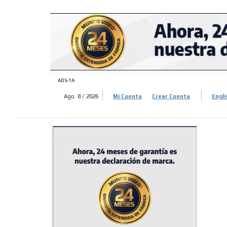
ADS-
ADS-
ADS-1A
Ago. 8 / 2026
Mi Cuenta
Crear Cuenta
Engli