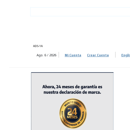
ADS-
ADS-
ADS-1A
Ago. 6 / 2026
Mi Cuenta
Crear Cuenta
Engli