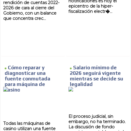
notificaciones es hoy el
rendición de cuentas 2022-
epicentro de la hiper-
2026 de cara al cierre del
fiscalización electr�...
Gobierno, con un balance
que concentra crec...
MVE
ADS
ADVERTISEMENT
MEDIUM
Cómo reparar y
Salario mínimo de
diagnosticar una
2026 seguirá vigente
fuente conmutada
mientras se decide su
para máquina de
legalidad
casino
El proceso judicial, sin
embargo, no ha terminado.
Todas las máquinas de
La discusión de fondo
casino utilizan una fuente