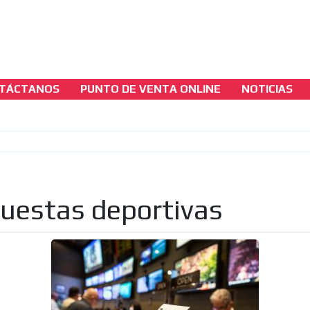
TÁCTANOS
PUNTO DE VENTA ONLINE
NOTICIAS
casinos-colombia-noticias
Apuestas deportivas se triplicarán en tres a
[ Cerrar X ]
MVE ADS
puestas deportivas