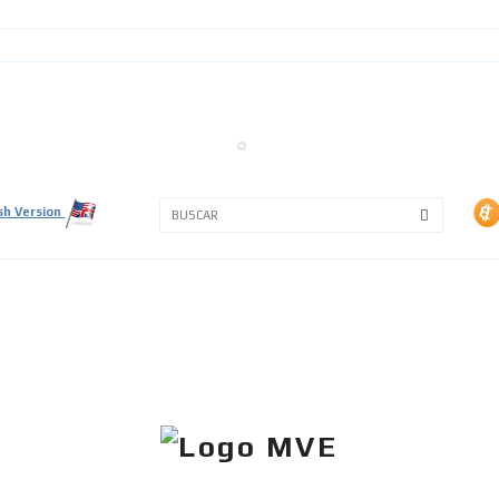
3A
3B
sh Version