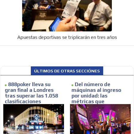
Apuestas deportivas se triplicarán en tres años
ÚLTIMOS DE OTRAS SECCIÓNES
888poker lleva su
Del número de
gran final a Londres
máquinas al ingreso
tras superar las 1.058
por unidad: las
clasificaciones
métricas que
realmente describen
una sala