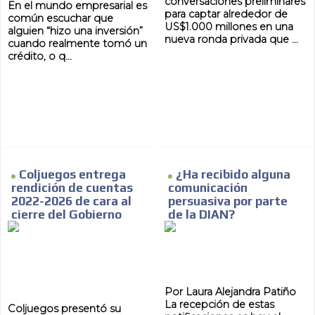
conversaciones preliminares
En el mundo empresarial es
para captar alrededor de
común escuchar que
US$1.000 millones en una
alguien “hizo una inversión”
nueva ronda privada que ...
cuando realmente tomó un
crédito, o q...
Coljuegos entrega
¿Ha recibido alguna
rendición de cuentas
comunicación
2022-2026 de cara al
persuasiva por parte
cierre del Gobierno
de la DIAN?
Por Laura Alejandra Patiño
La recepción de estas
Coljuegos presentó su