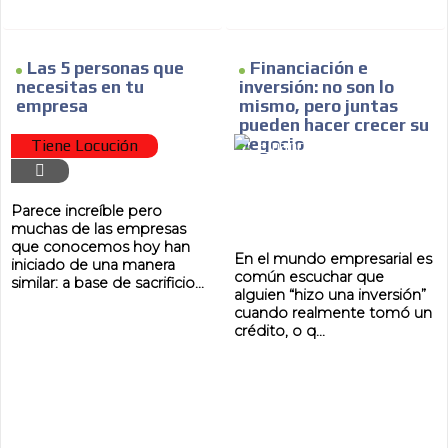
Las 5 personas que
Financiación e
necesitas en tu
inversión: no son lo
MVE
ADS
empresa
mismo, pero juntas
pueden hacer crecer su
negocio
ADVERTISEMENT
Tiene Locución
MEDIUM
Parece increíble pero
muchas de las empresas
que conocemos hoy han
En el mundo empresarial es
iniciado de una manera
común escuchar que
similar: a base de sacrificio...
alguien “hizo una inversión”
cuando realmente tomó un
crédito, o q...