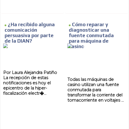
¿Ha recibido alguna
Cómo reparar y
comunicación
diagnosticar una
persuasiva por parte
fuente conmutada
de la DIAN?
para máquina de
casino
Por Laura Alejandra Patiño
La recepción de estas
Todas las máquinas de
notificaciones es hoy el
casino utilizan una fuente
epicentro de la hiper-
conmutada para
fiscalización electr�...
transformar la corriente del
tomacorriente en voltajes ...