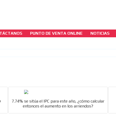
TÁCTANOS
PUNTO DE VENTA ONLINE
NOTICIAS
casinos-colombia-noticias
IVA permanente al juego online: gobierno p
lleva propuesta ante el nuevo Congreso
[ Cerrar X ]
MVE ADS
o
7.74% se sitúa el IPC para este año, ¿cómo calcular
entonces el aumento en los arriendos?