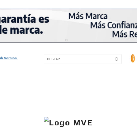
3A
3B
sh Version