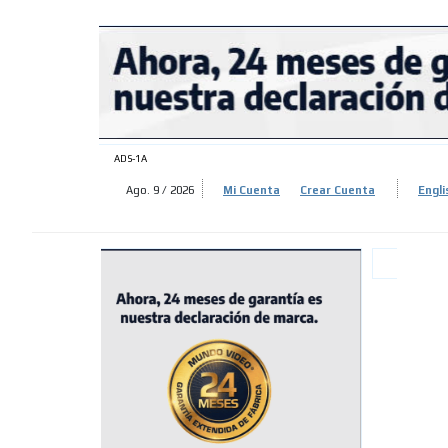
ADS-
ADS-
ADS-1A
Ago. 9 / 2026
Mi Cuenta
Crear Cuenta
Engli