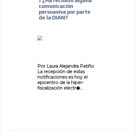
¿Ha recibido alguna
comunicación
persuasiva por parte
de la DIAN?
ADVERTISEMENT
ADVERTISEMENT
Por Laura Alejandra Patiño
La recepción de estas
notificaciones es hoy el
epicentro de la hiper-
fiscalización electr�...