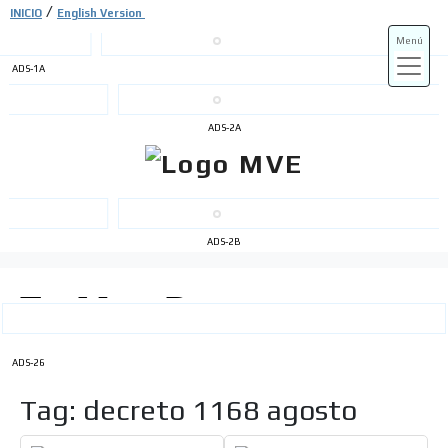
/
INICIO
English Version
Menú
ADS-1A
ADS-3A
ADS-2A
ADS-3B
ADS-2B
ADS-26
Tag: decreto 1168 agosto