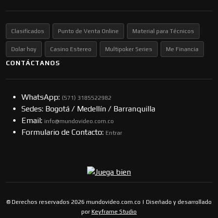
Clasificados
Punto de Venta Online
Material para Técnicos
Dolar hoy
Casino Estereo
Multipoker Series
Me Financia
CONTÁCTANOS
WhatsApp:
(57​​1) 3185522982
Sedes: Bogotá / Medellín / Barranquilla
Email:
info@mundovideo.com.co
Formulario de Contacto:
Entrar
© Derechos reservados 2026 mundovideo.com.co | Diseñado y desarrollado
por
Keyframe Studio