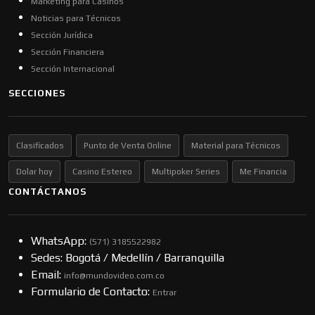
Marketing pára Casinos
Noticias para Técnicos
Sección Jurídica
Sección Financiera
Sección Internacional
SECCIONES
Clasificados
Punto de Venta Online
Material para Técnicos
Dolar hoy
Casino Estereo
Multipoker Series
Me Financia
CONTÁCTANOS
WhatsApp:
(57​​1) 3185522982
Sedes: Bogotá / Medellín / Barranquilla
Email:
info@mundovideo.com.co
Formulario de Contacto:
Entrar