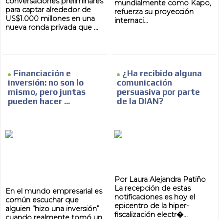
conversaciones preliminares
mundialmente como Kapo,
para captar alrededor de
refuerza su proyección
US$1.000 millones en una
internaci...
nueva ronda privada que ...
Financiación e
¿Ha recibido alguna
inversión: no son lo
comunicación
mismo, pero juntas
persuasiva por parte
pueden hacer ...
de la DIAN?
ES
Por Laura Alejandra Patiño
La recepción de estas
En el mundo empresarial es
AR
notificaciones es hoy el
común escuchar que
epicentro de la hiper-
alguien “hizo una inversión”
fiscalización electr�...
cuando realmente tomó un