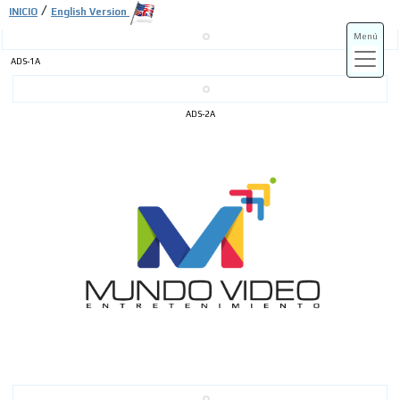
/
INICIO
English Version
Menú
ADS-1A
ADS-3A
ADS-2A
ADS-3B