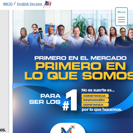
/
INICIO
English Version
Menú
ADS-3A
ADS-3B