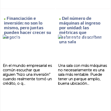
Financiación e
Del número de
inversión: no son lo
máquinas al ingreso
mismo, pero juntas
por unidad: las
pueden hacer crecer su
métricas que
negocio
realmente describen
una sala
En el mundo empresarial es
Una sala con más máquinas
común escuchar que
no necesariamente es una
alguien “hizo una inversión”
sala más rentable. Puede
cuando realmente tomó un
tener un parque amplio,
crédito, o q...
buena ubicación...