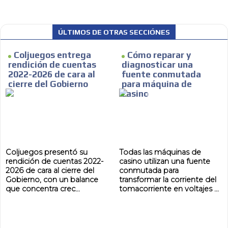
ÚLTIMOS DE OTRAS SECCIÓNES
Coljuegos entrega
Cómo reparar y
rendición de cuentas
diagnosticar una
2022-2026 de cara al
fuente conmutada
cierre del Gobierno
para máquina de
casino
MVE
ADS
Coljuegos presentó su
Todas las máquinas de
rendición de cuentas 2022-
casino utilizan una fuente
ADVERTISEMENT
MEDIUM
2026 de cara al cierre del
conmutada para
Gobierno, con un balance
transformar la corriente del
que concentra crec...
tomacorriente en voltajes ...