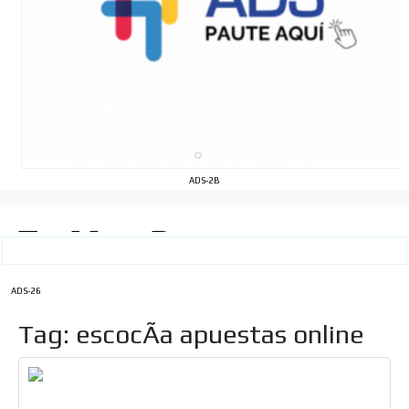
ADS-2B
ADS-26
Tag: escocÃ­a apuestas online