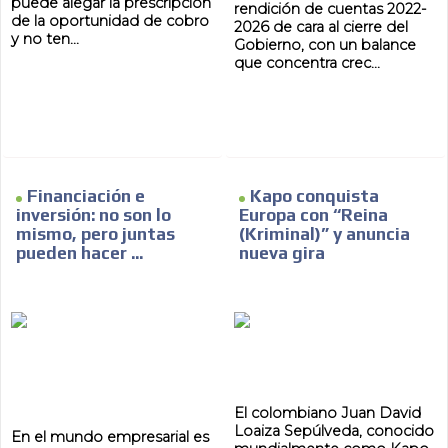
puede alegar la prescripción
AR
rendición de cuentas 2022-
de la oportunidad de cobro
2026 de cara al cierre del
y no ten...
Gobierno, con un balance
que concentra crec...
Financiación e
Kapo conquista
inversión: no son lo
Europa con “Reina
mismo, pero juntas
(Kriminal)” y anuncia
pueden hacer ...
nueva gira
El colombiano Juan David
Loaiza Sepúlveda, conocido
En el mundo empresarial es