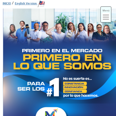
/
INICIO
English Version
Menú
ADS-3A
ADS-3B