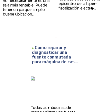
no necesariamente es una
epicentro de la hiper-
sala más rentable. Puede
fiscalización electr�...
tener un parque amplio,
buena ubicación...
Cómo reparar y
diagnosticar una
fuente conmutada
para máquina de cas...
ADVERTISEMENT
ADVERTISEMENT
Todas las máquinas de