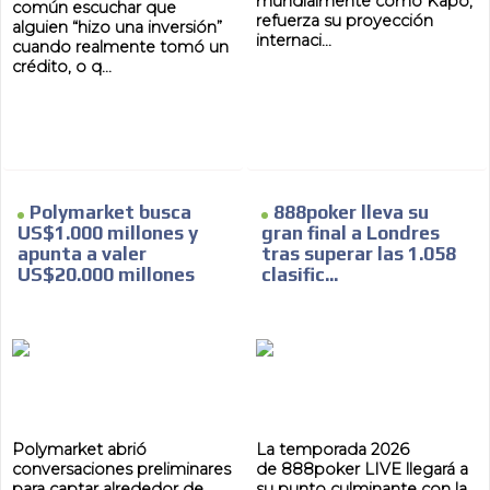
mundialmente como Kapo,
común escuchar que
refuerza su proyección
alguien “hizo una inversión”
internaci...
cuando realmente tomó un
crédito, o q...
Polymarket busca
888poker lleva su
US$1.000 millones y
gran final a Londres
apunta a valer
tras superar las 1.058
US$20.000 millones
clasific...
Polymarket abrió
La temporada 2026
conversaciones preliminares
de 888poker LIVE llegará a
para captar alrededor de
su punto culminante con la