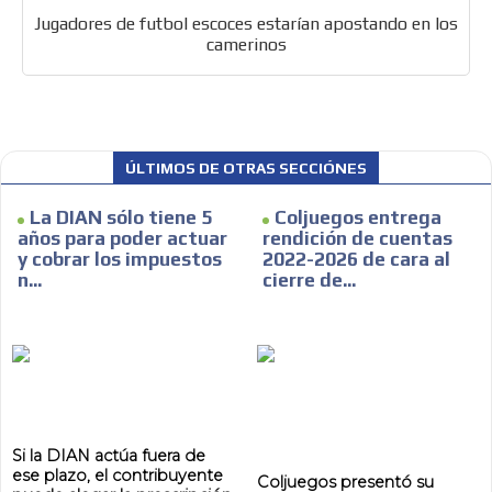
Jugadores de futbol escoces estarían apostando en los
camerinos
ÚLTIMOS DE OTRAS SECCIÓNES
La DIAN sólo tiene 5
Coljuegos entrega
años para poder actuar
rendición de cuentas
y cobrar los impuestos
2022-2026 de cara al
n...
cierre de...
ES
Si la DIAN actúa fuera de
ese plazo, el contribuyente
Coljuegos presentó su