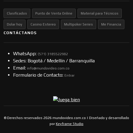
Clasificados
Punto de Venta Online
Material para Técnicos
Dolar hoy
Casino Estereo
Multipoker Series
Me Financia
CONTÁCTANOS
WhatsApp:
(57​​1) 3185522982
Sedes: Bogotá / Medellín / Barranquilla
Email:
info@mundovideo.com.co
Formulario de Contacto:
Entrar
© Derechos reservados 2026 mundovideo.com.co | Diseñado y desarrollado
por
Keyframe Studio