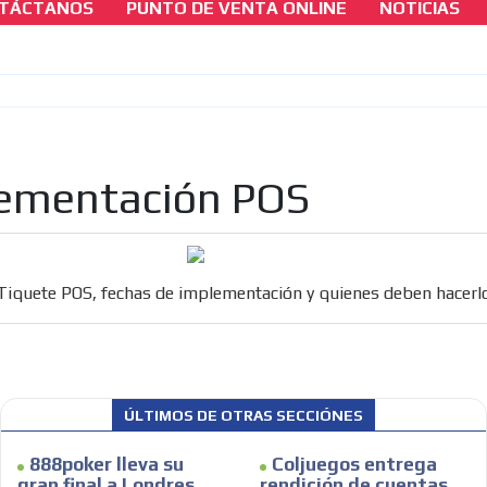
TÁCTANOS
PUNTO DE VENTA ONLINE
NOTICIAS
seccion-juridica
Tiquete POS, fechas de implementación y
quienes deben hacerlo
[ Cerrar X ]
lementación POS
MVE ADS
Tiquete POS, fechas de implementación y quienes deben hacerl
ÚLTIMOS DE OTRAS SECCIÓNES
888poker lleva su
Coljuegos entrega
gran final a Londres
rendición de cuentas