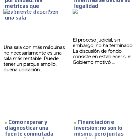
por unidad: las
mientras se decide su
métricas que
legalidad
realmente describen
una sala
El proceso judicial, sin
embargo, no ha terminado.
Una sala con más máquinas
La discusión de fondo
no necesariamente es una
consiste en establecer si el
sala más rentable. Puede
Gobierno motivó ...
tener un parque amplio,
buena ubicación...
Cómo reparar y
Financiación e
diagnosticar una
inversión: no son lo
fuente conmutada
mismo, pero juntas