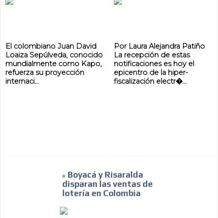
MVE
El colombiano Juan David
Por Laura Alejandra Patiño
ADS
Loaiza Sepúlveda, conocido
La recepción de estas
mundialmente como Kapo,
notificaciones es hoy el
ADVERTISEMENT
refuerza su proyección
epicentro de la hiper-
MEDIUM
internaci...
fiscalización electr�...
Boyacá y Risaralda
disparan las ventas de
lotería en Colombia