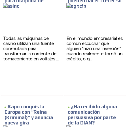
para máquina de
pueden hacer crecer su
casino
negocio
Todas las máquinas de
En el mundo empresarial es
casino utilizan una fuente
común escuchar que
conmutada para
alguien “hizo una inversión”
transformar la corriente del
cuando realmente tomó un
tomacorriente en voltajes ...
crédito, o q...
Kapo conquista
¿Ha recibido alguna
Europa con “Reina
comunicación
(Kriminal)” y anuncia
persuasiva por parte
nueva gira
de la DIAN?