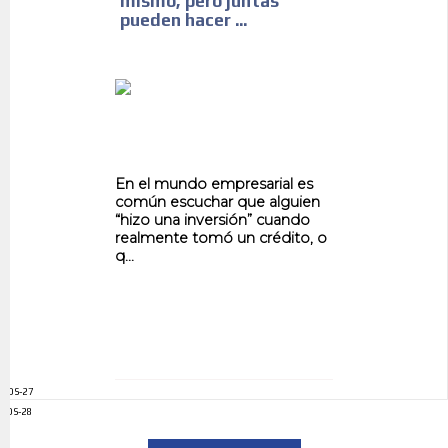
mismo, pero juntas
pueden hacer ...
En el mundo empresarial es
común escuchar que alguien
“hizo una inversión” cuando
realmente tomó un crédito, o
q...
ADS-27
ADS-28