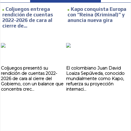
SUPER TÉCNICOS
Coljuegos entrega
Kapo conquista Europa
rendición de cuentas
con “Reina (Kriminal)” y
INTERNACIONALES
2022-2026 de cara al
anuncia nueva gira
cierre de...
CONTACTAR
CONTACTAR
FACEBOOK
Coljuegos presentó su
El colombiano Juan David
TWITTER
rendición de cuentas 2022-
Loaiza Sepúlveda, conocido
2026 de cara al cierre del
mundialmente como Kapo,
INSTAGRAM
Gobierno, con un balance que
refuerza su proyección
concentra crec...
internaci...
YOUTUBE
ADVERTISEMENT
@