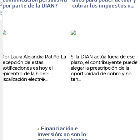
por parte de la DIAN?
cobrar los impuestos n...
Por Laura Alejandra Patiño La
Si la DIAN actúa fuera de ese
recepción de estas
plazo, el contribuyente puede
notificaciones es hoy el
alegar la prescripción de la
epicentro de la hiper-
oportunidad de cobro y no
fiscalización electr�...
ten...
Financiación e
inversión: no son lo