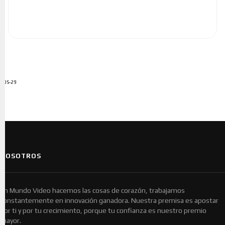
ADS-29
NOSOTROS
En Mundo Video hacemos las cosas de corazón, trabajamos
constantemente en innovación ganadora. Nuestra premisa es apostar
por ti y por tu crecimiento, porque tu confianza es nuestro premio
mayor.