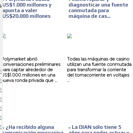
US$1.000 millones y
diagnosticar una fuente
S
apunta a valer
conmutada para
US$20.000 millones
máquina de cas...
Polymarket abrió
Todas las máquinas de casino
conversaciones preliminares
utilizan una fuente conmutada
para captar alrededor de
para transformar la corriente
US$1.000 millones en una
del tomacorriente en voltajes
nueva ronda privada que ...
...
¿Ha recibido alguna
La DIAN sólo tiene 5
comunicación persuasiva
años para poder actuar y