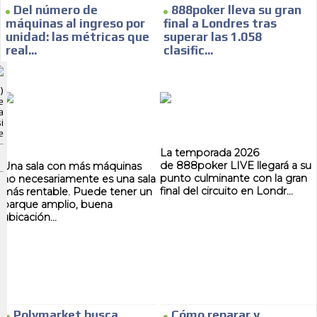
Del número de
888poker lleva su gran
máquinas al ingreso por
final a Londres tras
unidad: las métricas que
superar las 1.058
real...
clasific...
ADVERTISEMENT
)
ADVERTISEMENT
e
a
i
e
La temporada 2026
de 888poker LIVE llegará a su
Una sala con más máquinas
punto culminante con la gran
no necesariamente es una sala
final del circuito en Londr...
más rentable. Puede tener un
parque amplio, buena
ubicación...
Polymarket busca
Cómo reparar y