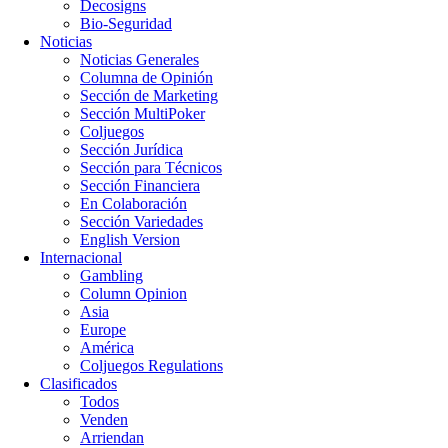
Decosigns
Bio-Seguridad
Noticias
Noticias Generales
Columna de Opinión
Sección de Marketing
Sección MultiPoker
Coljuegos
Sección Jurídica
Sección para Técnicos
Sección Financiera
En Colaboración
Sección Variedades
English Version
Internacional
Gambling
Column Opinion
Asia
Europe
América
Coljuegos Regulations
Clasificados
Todos
Venden
Arriendan