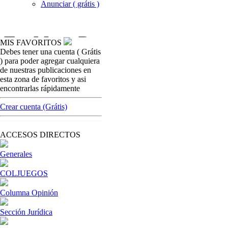
Anunciar ( grátis )
MIS FAVORITOS
Debes tener una cuenta ( Grátis
casinos-colombia-noticias
) para poder agregar cualquiera
Hípica en Colombia: se quema en la puerta
de nuestras publicaciones en
del horno
esta zona de favoritos y asi
encontrarlas rápidamente
[ Cerrar X ]
MVE ADS
Crear cuenta (Grátis)
Advertisement
Advertisement
ACCESOS DIRECTOS
Generales
COLJUEGOS
Columna Opinión
Sección Jurídica