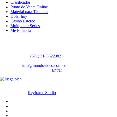
Clasificados
Punto de Venta Online
Material para Técnicos
Dolar hoy
Casino Estereo
Multipoker Series
Me Financia
Contáctanos
WhatsApp:
(57​​1) 3185522982
Sedes: Bogotá / Medellín / Barranquilla
Email:
info@mundovideo.com.co
Formulario de Contacto:
Entrar
© Derechos reservados 2026 mundovideo.com.co | Diseñado y
desarrollado por
Keyframe Studio
Inicio
Terminos y condiciones
La compañia
Contáctanos