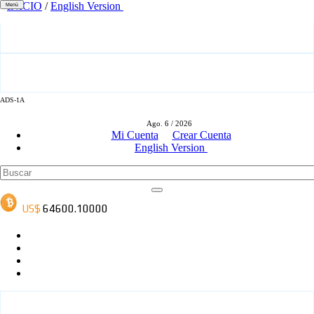
INICIO
/
English Version
Menú
ADS-1A
ADS-3A
Ago. 6 / 2026
Mi Cuenta
Crear Cuenta
English Version
ADS-3B