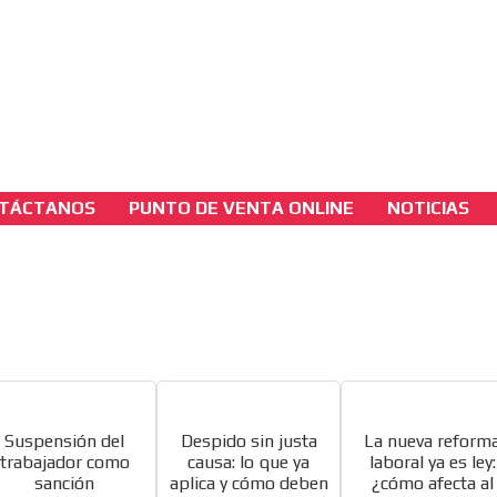
3A
sh Version
3B
TÁCTANOS
PUNTO DE VENTA ONLINE
NOTICIAS
seccion-juridica
Suspensión disciplinaria del trabajador y pa
dominicales según el código sustantivo del
trabajo, lo que todo empleador debe saber
[ Cerrar X ]
MVE ADS
Suspensión del
Despido sin justa
La nueva reform
trabajador como
causa: lo que ya
laboral ya es ley:
sanción
aplica y cómo deben
¿cómo afecta al