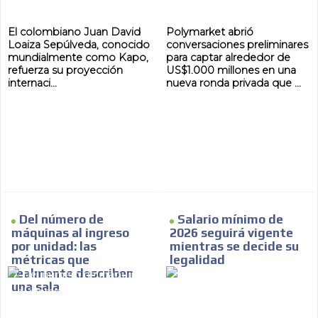
El colombiano Juan David
Polymarket abrió
Loaiza Sepúlveda, conocido
conversaciones preliminares
mundialmente como Kapo,
para captar alrededor de
refuerza su proyección
US$1.000 millones en una
internaci...
nueva ronda privada que ...
Del número de
Salario mínimo de
máquinas al ingreso
2026 seguirá vigente
por unidad: las
mientras se decide su
métricas que
legalidad
realmente describen
una sala