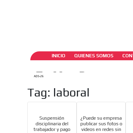
ADS-1A
ADS-
Ago. 7 / 2026
Mi Cuenta
Crear Cuenta
Engli
ADS-
ADS-2A
INICIO
QUIENES SOMOS
CON
ADS-26
Tag: laboral
Suspensión
¿Puede su empresa
disciplinaria del
publicar sus fotos o
trabajador y pago
videos en redes sin