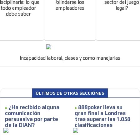
isciplinaria: lo que
blindarse los
sector del juego
todo empleador
empleadores
legal?
debe saber
Incapacidad laboral, clases y como manejarlas
ÚLTIMOS DE OTRAS SECCIÓNES
MVE
ADS
¿Ha recibido alguna
888poker lleva su
ADVERTISEMENT
comunicación
gran final a Londres
MEDIUM
persuasiva por parte
tras superar las 1.058
de la DIAN?
clasificaciones