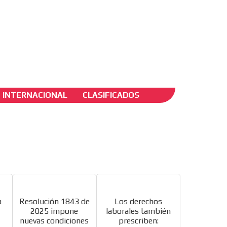
ADS-2B
INTERNACIONAL
CLASIFICADOS
go de
a
Resolución 1843 de
Los derechos
2025 impone
laborales también
nuevas condiciones
prescriben: