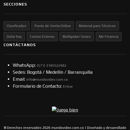
SECCIONES
Clasificados
Punto de Venta Online
Material para Técnicos
Dolar hoy
Casino Estereo
Multipoker Series
Me Financia
CONTÁCTANOS
WhatsApp:
(57​​1) 3185522982
Sedes: Bogotá / Medellín / Barranquilla
Email:
info@mundovideo.com.co
Formulario de Contacto:
Entrar
© Derechos reservados 2026 mundovideo.com.co | Diseñado y desarrollado