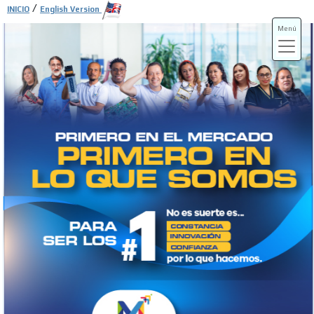
/
INICIO
English Version
Menú
ADS-3A
ADS-3B