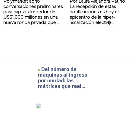
Polymarket abrió
Por Laura Alejandra Patiño
conversaciones preliminares
La recepción de estas
para captar alrededor de
notificaciones es hoy el
US$1.000 millones en una
epicentro de la hiper-
nueva ronda privada que ...
fiscalización electr�...
Del número de
máquinas al ingreso
por unidad: las
métricas que real...
ADVERTISEMENT
ADVERTISEMENT