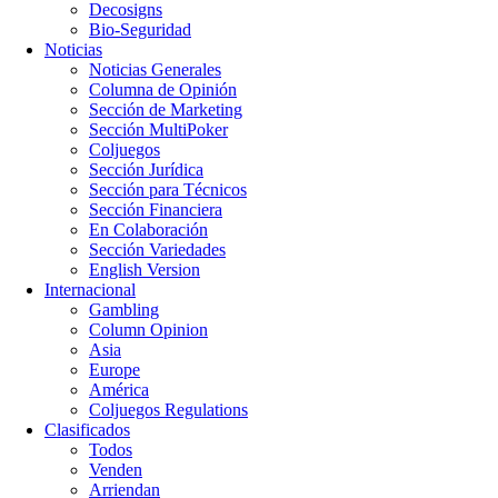
Decosigns
Bio-Seguridad
Noticias
Noticias Generales
Columna de Opinión
Sección de Marketing
Sección MultiPoker
Coljuegos
Sección Jurídica
Sección para Técnicos
Sección Financiera
En Colaboración
Sección Variedades
English Version
Internacional
Gambling
Column Opinion
Asia
Europe
América
Coljuegos Regulations
Clasificados
Todos
Venden
Arriendan