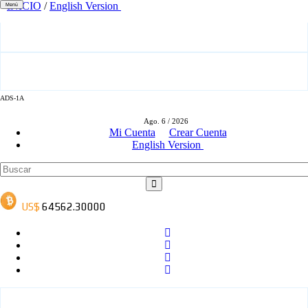
INICIO
/
English Version
Menú
ADS-1A
ADS-3A
Ago. 6 / 2026
Mi Cuenta
Crear Cuenta
English Version
ADS-3B