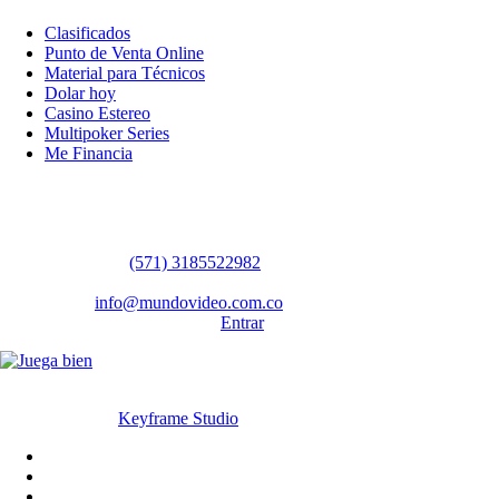
Clasificados
Punto de Venta Online
Material para Técnicos
Dolar hoy
Casino Estereo
Multipoker Series
Me Financia
Contáctanos
WhatsApp:
(57​​1) 3185522982
Sedes: Bogotá / Medellín / Barranquilla
Email:
info@mundovideo.com.co
Formulario de Contacto:
Entrar
© Derechos reservados 2026 mundovideo.com.co | Diseñado y
desarrollado por
Keyframe Studio
Inicio
Terminos y condiciones
La compañia