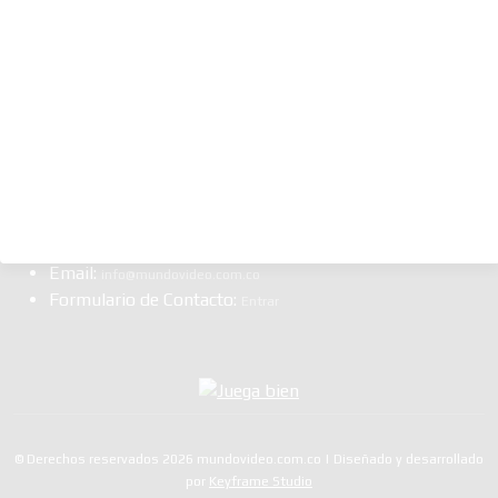
Clasificados
Punto de Venta Online
Material para Técnicos
Dolar hoy
Casino Estereo
Multipoker Series
Me Financia
CONTÁCTANOS
WhatsApp:
(57​​1) 3185522982
Sedes: Bogotá / Medellín / Barranquilla
Email:
info@mundovideo.com.co
Formulario de Contacto:
Entrar
© Derechos reservados 2026 mundovideo.com.co | Diseñado y desarrollado
por
Keyframe Studio