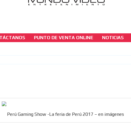
TÁCTANOS
PUNTO DE VENTA ONLINE
NOTICIAS
casinos-colombia-noticias
Perú Gaming Show -La feria de Perú 2017 –
imágenes
[ Cerrar X ]
MVE ADS
Perú Gaming Show -La feria de Perú 2017 – en imágenes