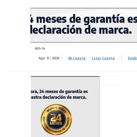
ADS-
ADS-
ADS-1A
Ago. 8 / 2026
Mi Cuenta
Crear Cuenta
Engli