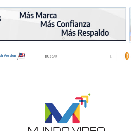
3A
3B
sh Version