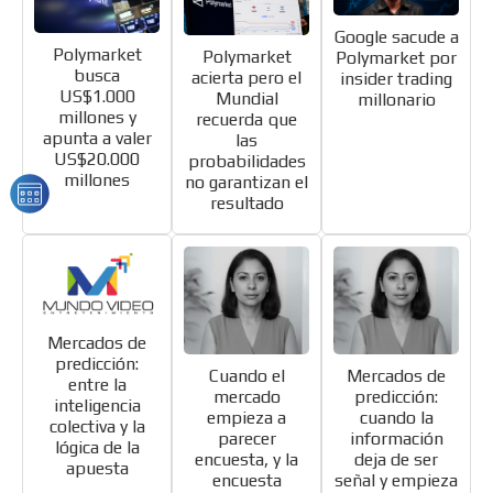
Google sacude a
Polymarket
Polymarket
Polymarket por
busca
acierta pero el
insider trading
US$1.000
Mundial
millonario
millones y
recuerda que
apunta a valer
las
US$20.000
probabilidades
millones
no garantizan el
resultado
Mercados de
predicción:
Cuando el
Mercados de
entre la
mercado
predicción:
inteligencia
empieza a
cuando la
colectiva y la
parecer
información
lógica de la
encuesta, y la
deja de ser
apuesta
encuesta
señal y empieza