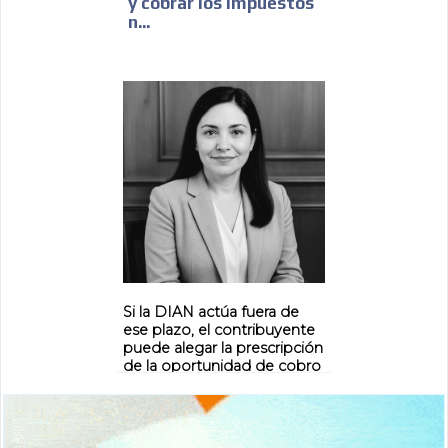
y cobrar los impuestos
ADVERTISEMENT
n...
ADVERTISEMENT
Si la DIAN actúa fuera de
ese plazo, el contribuyente
puede alegar la prescripción
de la oportunidad de cobro
y no ten...