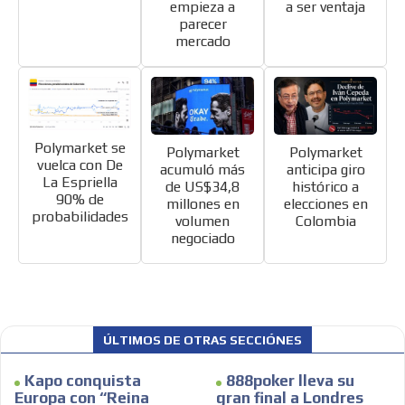
empieza a
a ser ventaja
parecer
mercado
ES
Polymarket se
Polymarket
Polymarket
vuelca con De
anticipa giro
acumuló más
La Espriella
histórico a
de US$34,8
90% de
elecciones en
millones en
probabilidades
Colombia
volumen
negociado
AR
ÚLTIMOS DE OTRAS SECCIÓNES
Kapo conquista
888poker lleva su
Europa con “Reina
gran final a Londres