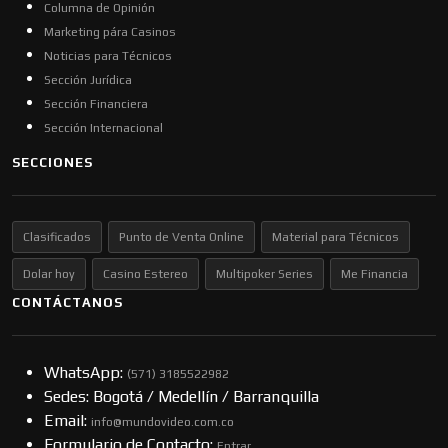
Columna de Opinión
Marketing pára Casinos
Noticias para Técnicos
Sección Jurídica
Sección Financiera
Sección Internacional
SECCIONES
Clasificados
Punto de Venta Online
Material para Técnicos
Dolar hoy
Casino Estereo
Multipoker Series
Me Financia
CONTÁCTANOS
WhatsApp:
(57​​1) 3185522982
Sedes: Bogotá / Medellín / Barranquilla
Email:
info@mundovideo.com.co
Formulario de Contacto:
Entrar