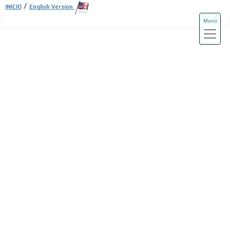
/
INICIO
English Version
Menú
ADS-3A
ADS-3B