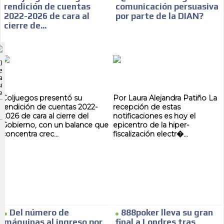
rendición de cuentas
comunicación persuasiva
2022-2026 de cara al
por parte de la DIAN?
cierre de...
ADVERTISEMENT
)
ADVERTISEMENT
e
a
i
e
Coljuegos presentó su
Por Laura Alejandra Patiño La
rendición de cuentas 2022-
recepción de estas
2026 de cara al cierre del
notificaciones es hoy el
Gobierno, con un balance que
epicentro de la hiper-
concentra crec...
fiscalización electr�...
Del número de
888poker lleva su gran
máquinas al ingreso por
final a Londres tras