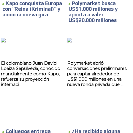
Kapo conquista Europa
Polymarket busca
SUPER TÉCNICOS
con “Reina (Kriminal)” y
US$1.000 millones y
anuncia nueva gira
apunta a valer
INTERNACIONALES
US$20.000 millones
CONTACTAR
CONTACTAR
FACEBOOK
El colombiano Juan David
Polymarket abrió
Loaiza Sepúlveda, conocido
conversaciones preliminares
TWITTER
mundialmente como Kapo,
para captar alrededor de
refuerza su proyección
US$1.000 millones en una
INSTAGRAM
internaci...
nueva ronda privada que ...
YOUTUBE
ADVERTISEMENT
@
Coljuegos entrega
¿Ha recibido alguna