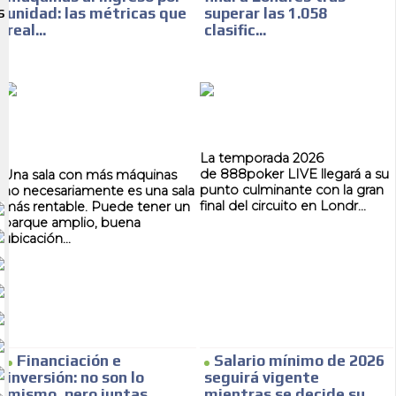
unidad: las métricas que
superar las 1.058
S
real...
clasific...
La temporada 2026
de 888poker LIVE llegará a su
Una sala con más máquinas
punto culminante con la gran
no necesariamente es una sala
final del circuito en Londr...
más rentable. Puede tener un
parque amplio, buena
ubicación...
Financiación e
Salario mínimo de 2026
inversión: no son lo
seguirá vigente
mismo, pero juntas
mientras se decide su