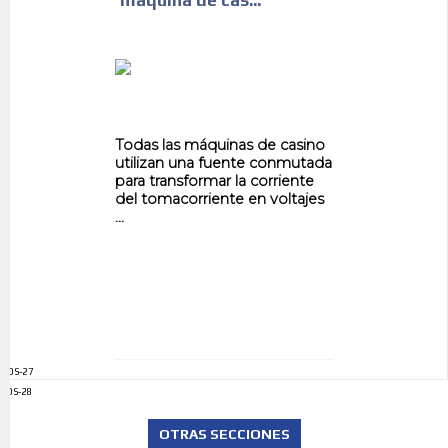
máquina de cas...
Todas las máquinas de casino
utilizan una fuente conmutada
para transformar la corriente
del tomacorriente en voltajes
...
ADS-27
ADS-28
OTRAS SECCIONES