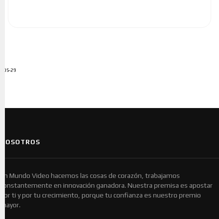
ADS-29
NOSOTROS
En Mundo Video hacemos las cosas de corazón, trabajamos
constantemente en innovación ganadora. Nuestra premisa es apostar
por ti y por tu crecimiento, porque tu confianza es nuestro premio
mayor.