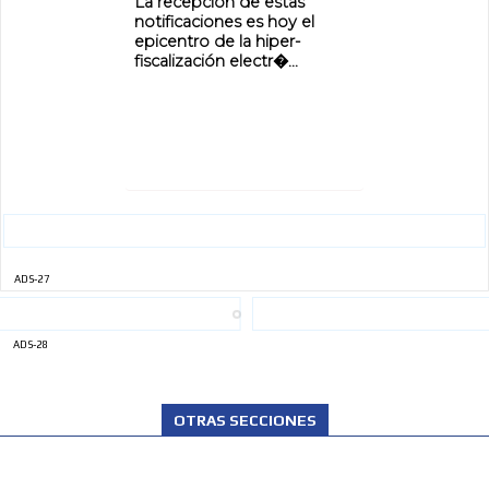
La recepción de estas
notificaciones es hoy el
ADVERTISEMENT
epicentro de la hiper-
fiscalización electr�...
ADVERTISEMENT
ADS-27
ADS-28
OTRAS SECCIONES