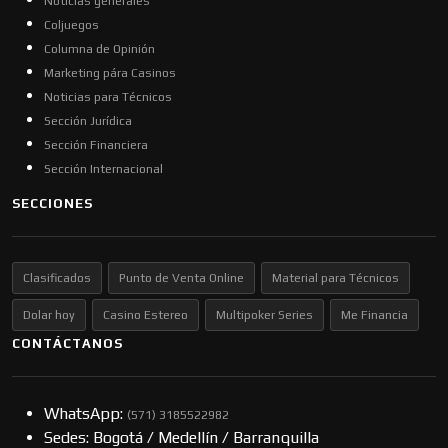
Noticias generales
Coljuegos
Columna de Opinión
Marketing pára Casinos
Noticias para Técnicos
Sección Jurídica
Sección Financiera
Sección Internacional
SECCIONES
Clasificados
Punto de Venta Online
Material para Técnicos
Dolar hoy
Casino Estereo
Multipoker Series
Me Financia
CONTÁCTANOS
WhatsApp:
(57​​1) 3185522982
Sedes: Bogotá / Medellín / Barranquilla