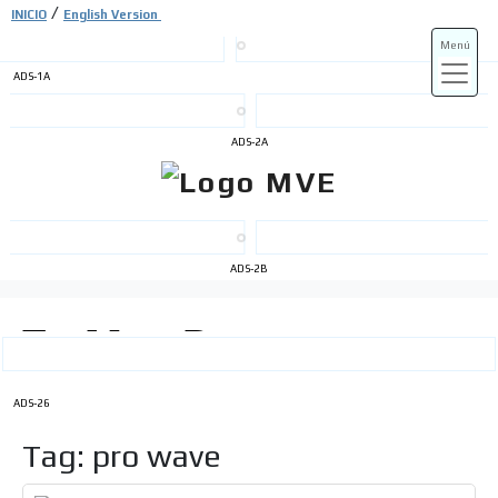
/
INICIO
English Version
Menú
ADS-1A
ADS-3A
ADS-2A
ADS-3B
ADS-2B
ADS-26
Tag: pro wave