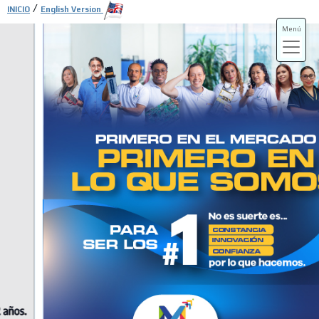
/
INICIO
English Version
Menú
ADS-3A
ADS-3B