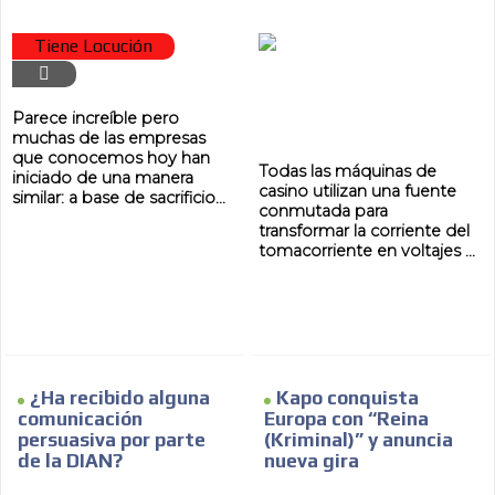
Tiene Locución
Parece increíble pero
muchas de las empresas
que conocemos hoy han
Todas las máquinas de
iniciado de una manera
casino utilizan una fuente
similar: a base de sacrificio...
conmutada para
transformar la corriente del
tomacorriente en voltajes ...
¿Ha recibido alguna
Kapo conquista
comunicación
Europa con “Reina
persuasiva por parte
(Kriminal)” y anuncia
de la DIAN?
nueva gira