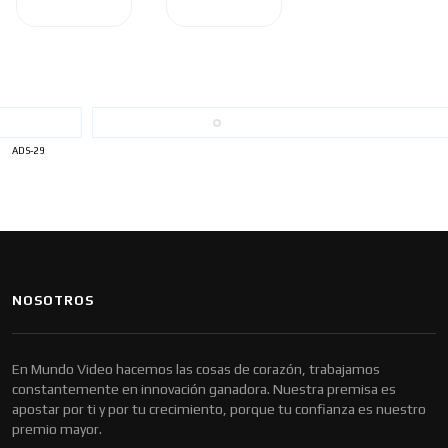
ADS-29
NOSOTROS
En Mundo Video hacemos las cosas de corazón, trabajamos
constantemente en innovación ganadora. Nuestra premisa es
apostar por ti y por tu crecimiento, porque tu confianza es nuestro
premio mayor.