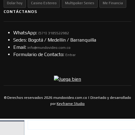
Dolar hoy
Casino Estereo
Multipoker Series
Me Financia
CONTÁCTANOS
WhatsApp:
(57​​1) 3185522982
Sedes: Bogotá / Medellín / Barranquilla
Email:
info@mundovideo.com.co
Formulario de Contacto:
Entrar
© Derechos reservados 2026 mundovideo.com.co | Diseñado y desarrollado
por
Keyframe Studio