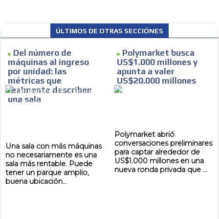
ÚLTIMOS DE OTRAS SECCIÓNES
Del número de
Polymarket busca
máquinas al ingreso
US$1.000 millones y
por unidad: las
apunta a valer
métricas que
US$20.000 millones
realmente describen
una sala
MVE
Polymarket abrió
ADS
conversaciones preliminares
Una sala con más máquinas
para captar alrededor de
no necesariamente es una
ADVERTISEMENT
US$1.000 millones en una
MEDIUM
sala más rentable. Puede
nueva ronda privada que ...
tener un parque amplio,
buena ubicación...