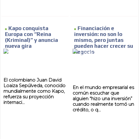
Kapo conquista
Financiación e
Europa con “Reina
inversión: no son lo
(Kriminal)” y anuncia
mismo, pero juntas
nueva gira
pueden hacer crecer su
negocio
El colombiano Juan David
Loaiza Sepúlveda, conocido
En el mundo empresarial es
mundialmente como Kapo,
común escuchar que
refuerza su proyección
alguien “hizo una inversión”
internaci...
cuando realmente tomó un
crédito, o q...