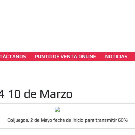
3A
sh Version
3B
TÁCTANOS
PUNTO DE VENTA ONLINE
NOTICIAS
coljuegoseice
Coljuegos, 2 de Mayo fecha de inicio para
transmitir 60%
4 10 de Marzo
[ Cerrar X ]
MVE ADS
Coljuegos, 2 de Mayo fecha de inicio para transmitir 60%