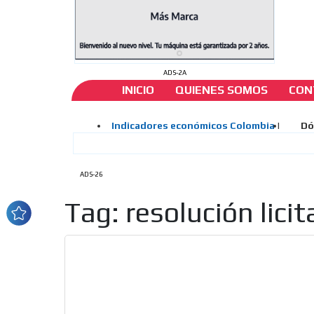
ADS-2A
INICIO
QUIENES SOMOS
CON
ADS-26
Tag: resolución lici