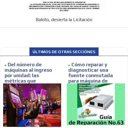
Baloto, desierta la Licitación
ÚLTIMOS DE OTRAS SECCIÓNES
Del número de
Cómo reparar y
máquinas al ingreso
diagnosticar una
por unidad: las
fuente conmutada
métricas que
para máquina de
realmente describen
casino
una sala