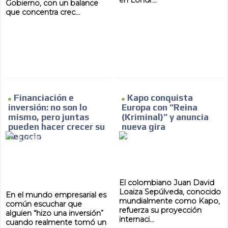
en Londr...
Gobierno, con un balance
que concentra crec...
Financiación e
Kapo conquista
inversión: no son lo
Europa con “Reina
mismo, pero juntas
(Kriminal)” y anuncia
pueden hacer crecer su
nueva gira
negocio
El colombiano Juan David
Loaiza Sepúlveda, conocido
En el mundo empresarial es
mundialmente como Kapo,
común escuchar que
refuerza su proyección
alguien “hizo una inversión”
internaci...
cuando realmente tomó un