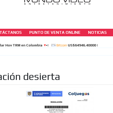
TÁCTANOS
PUNTO DE VENTA ONLINE
NOTICIAS
coljuegoseice
Baloto, desierta la Licitación
[ Cerrar X ]
MVE ADS
tación desierta