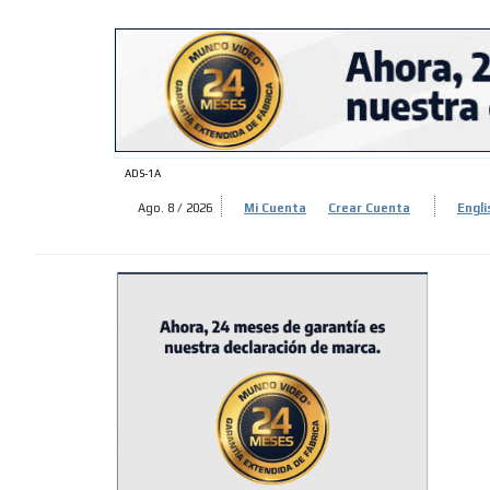
ADS-
ADS-
ADS-1A
Ago. 8 / 2026
Mi Cuenta
Crear Cuenta
Engli