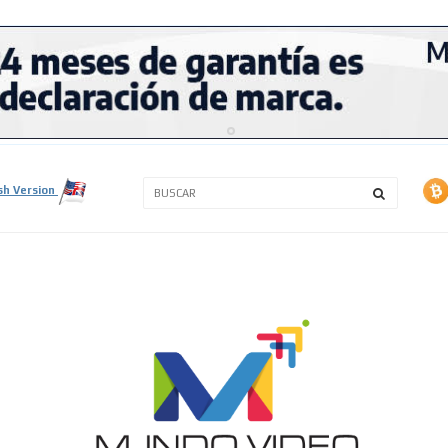
3A
3B
sh Version