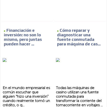
ES
Financiación e
Cómo reparar y
inversión: no son lo
diagnosticar una
mismo, pero juntas
fuente conmutada
pueden hacer ...
para máquina de cas...
AR
En el mundo empresarial es
Todas las máquinas de
común escuchar que
casino utilizan una fuente
alguien “hizo una inversión”
conmutada para
cuando realmente tomó un
transformar la corriente del
crédito, o q...
tomacorriente en voltajes ...