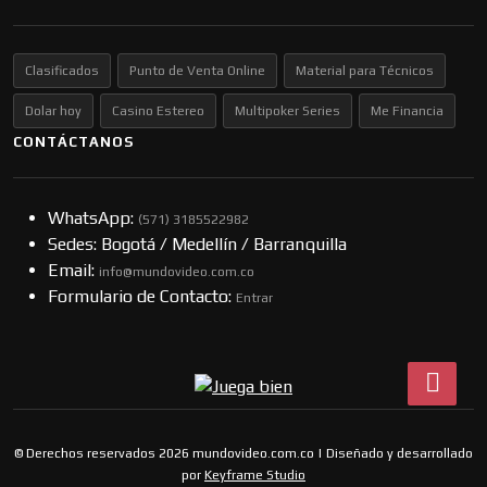
Clasificados
Punto de Venta Online
Material para Técnicos
Dolar hoy
Casino Estereo
Multipoker Series
Me Financia
CONTÁCTANOS
WhatsApp:
(57​​1) 3185522982
Sedes: Bogotá / Medellín / Barranquilla
Email:
info@mundovideo.com.co
Formulario de Contacto:
Entrar
© Derechos reservados 2026 mundovideo.com.co | Diseñado y desarrollado
por
Keyframe Studio