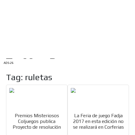
/
INICIO
English Version
ADS-1A
Menú
ADS-2A
ADS-3A
ADS-3B
ADS-2B
ADS-26
Tag: ruletas
Premios Misteriosos
La Feria de juego Fadja
Coljuegos publica
2017 en esta edición no
Proyecto de resolucíón
se realizará en Corferias