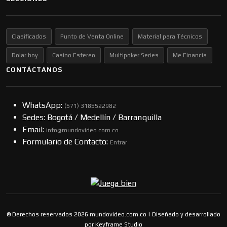
Clasificados
Punto de Venta Online
Material para Técnicos
Dolar hoy
Casino Estereo
Multipoker Series
Me Financia
CONTÁCTANOS
WhatsApp:
(57​​1) 3185522982
Sedes: Bogotá / Medellín / Barranquilla
Email:
info@mundovideo.com.co
Formulario de Contacto:
Entrar
© Derechos reservados 2026 mundovideo.com.co | Diseñado y desarrollado
por
Keyframe Studio