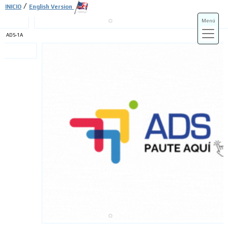
/
INICIO
English Version
Menú
ADS-1A
ADS-3A
ADS-3B