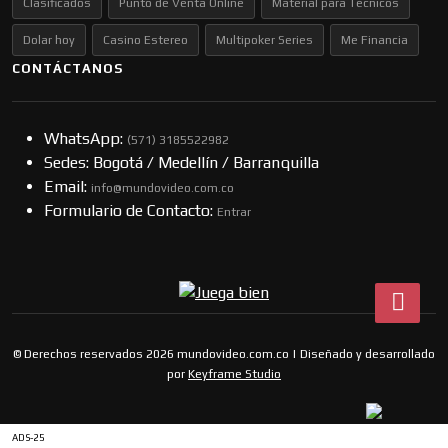
Clasificados
Punto de Venta Online
Material para Técnicos
Dolar hoy
Casino Estereo
Multipoker Series
Me Financia
CONTÁCTANOS
WhatsApp:
(57​​1) 3185522982
Sedes: Bogotá / Medellín / Barranquilla
Email:
info@mundovideo.com.co
Formulario de Contacto:
Entrar
© Derechos reservados 2026 mundovideo.com.co | Diseñado y desarrollado
por
Keyframe Studio
ADS-25