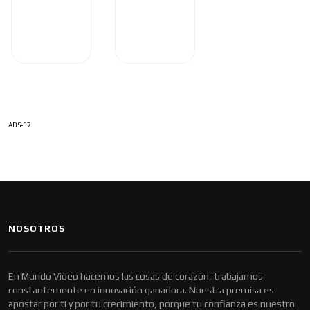
ADS-37
NOSOTROS
En Mundo Video hacemos las cosas de corazón, trabajamos
constantemente en innovación ganadora. Nuestra premisa es
apostar por ti y por tu crecimiento, porque tu confianza es nuestro