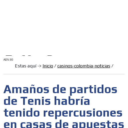
/
INICIO
English Version
ADS-1A
Menú
ADS-2A
ADS-3A
ADS-3B
ADS-2B
ADS-30
Estas aquí ->
Inicio
/
casinos-colombia-noticias
/
Amaños de partidos
de Tenis habría
tenido repercusiones
en casas de apuestas