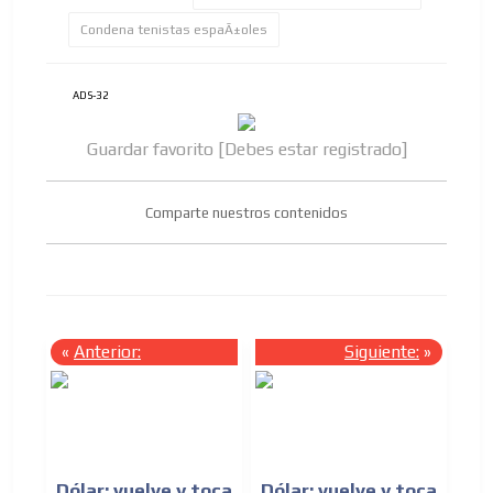
Condena tenistas espaÃ±oles
ADS-32
Guardar favorito [Debes estar registrado]
Comparte nuestros contenidos
«
Anterior:
Siguiente:
»
Dólar: vuelve y toca
Dólar: vuelve y toca