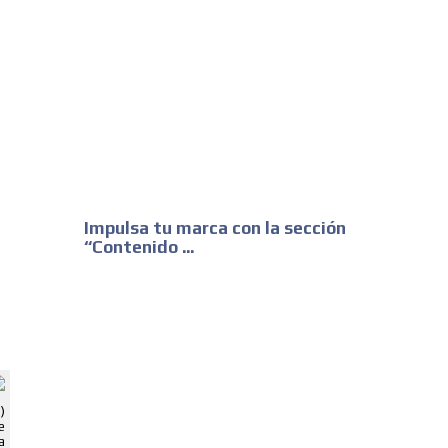
Impulsa tu marca con la sección
“Contenido ...
ADVERTISEMENT
ADVERTISEMENT
)
e
a