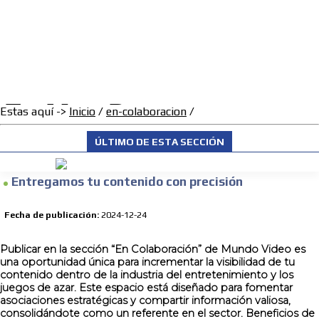
/
INICIO
INICIO
English Version
QUIENES SOMOS
CONTÁCTANOS
ADS-1A
PUNTO DE VENTA ONLINE
NOTICIAS
Menú
ADS-2A
/
ADS-3A
Mi cuenta
English Version
INTERNACIONAL
CLASIFICADOS
ADS-3B
ADS-2B
GENERALES
Estas aquí ->
Inicio
/
en-colaboracion
/
COLJUEGOS
en-colaboracion
ÚLTIMO DE ESTA SECCIÓN
Entregamos tu contenido con precisión
COLUMNA OPINIÓN
[ Cerrar X ]
SECCIÓN JURÍDICA
ADVERTISEMENT
Entregamos tu contenido con precisión
MARKETING
Fecha de publicación:
2024-12-24
FINANZAS
VARIEDADES
Publicar en la sección “En Colaboración” de Mundo Video es
una oportunidad única para incrementar la visibilidad de tu
MULTIPOKER
contenido dentro de la industria del entretenimiento y los
juegos de azar. Este espacio está diseñado para fomentar
PUNTO DE VENTA ONLINE
asociaciones estratégicas y compartir información valiosa,
consolidándote como un referente en el sector. Beneficios de
CLASIFICADOS