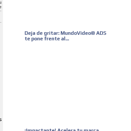
i
e
Deja de gritar: MundoVideo® ADS
te pone frente al...
S
¡Impactante! Acelera tu marca