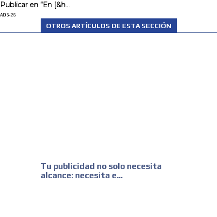
Publicar en “En [&h...
SUPER TÉCNICOS
ADS-26
OTROS ARTÍCULOS DE ESTA SECCIÓN
INTERNACIONALES
CONTACTAR
CONTACTAR
FACEBOOK
TWITTER
INSTAGRAM
YOUTUBE
Tu publicidad no solo necesita
ADVERTISEMENT
alcance: necesita e...
@