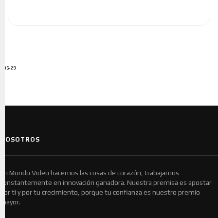
ADS-29
NOSOTROS
En Mundo Video hacemos las cosas de corazón, trabajamos
constantemente en innovación ganadora. Nuestra premisa es apostar
por ti y por tu crecimiento, porque tu confianza es nuestro premio
mayor.